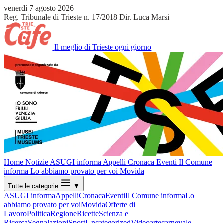
venerdì 7 agosto 2026
Reg. Tribunale di Trieste n. 17/2018
Dir. Luca Marsi
Il meglio di Trieste ogni giorno
Home
Notizie
ASUGI informa
Appelli
Cronaca
Eventi
Il Comune
informa
Lo abbiamo provato per voi
Movida
Tutte le categorie
▼
ASUGI informa
Appelli
Cronaca
Eventi
Il Comune informa
Lo
abbiamo provato per voi
Movida
Offerte di
Lavoro
Politica
Regione
Ricette
Scienza e
Ricerca
Segnalazioni
Sport
Uncategorized
Video
arte
carnevale