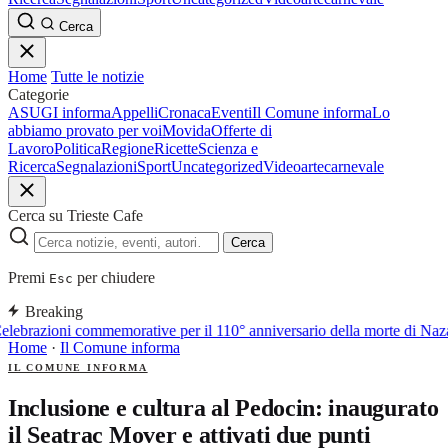
Cerca
Home
Tutte le notizie
Categorie
ASUGI informa
Appelli
Cronaca
Eventi
Il Comune informa
Lo
abbiamo provato per voi
Movida
Offerte di
Lavoro
Politica
Regione
Ricette
Scienza e
Ricerca
Segnalazioni
Sport
Uncategorized
Video
arte
carnevale
Cerca su Trieste Cafe
Cerca
Premi
per chiudere
Esc
Breaking
lebrazioni commemorative per il 110° anniversario della morte di Naz
Home
·
Il Comune informa
IL COMUNE INFORMA
Inclusione e cultura al Pedocin: inaugurato
il Seatrac Mover e attivati due punti