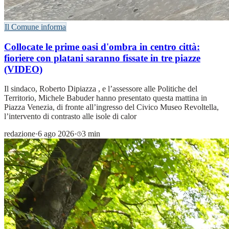
Il Comune informa
Collocate le prime oasi d'ombra in centro città:
fioriere con platani saranno fissate in tre piazze
(VIDEO)
Il sindaco, Roberto Dipiazza , e l’assessore alle Politiche del
Territorio, Michele Babuder hanno presentato questa mattina in
Piazza Venezia, di fronte all’ingresso del Civico Museo Revoltella,
l’intervento di contrasto alle isole di calor
redazione
·
6 ago 2026
·
3 min