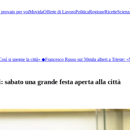
provato per voi
Movida
Offerte di Lavoro
Politica
Regione
Ricette
Scienz
ì si spegne la città»
◆
Francesco Russo sui 50mila alberi a Trieste: «
 sabato una grande festa aperta alla città