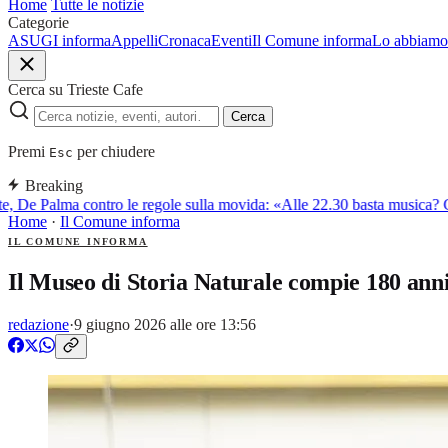
Home
Tutte le notizie
Categorie
ASUGI informa
Appelli
Cronaca
Eventi
Il Comune informa
Lo abbiamo 
Cerca su Trieste Cafe
Cerca
Premi
per chiudere
Esc
Breaking
e, De Palma contro le regole sulla movida: «Alle 22.30 basta musica? Cos
Home
·
Il Comune informa
IL COMUNE INFORMA
Il Museo di Storia Naturale compie 180 anni:
redazione
·
9 giugno 2026 alle ore 13:56