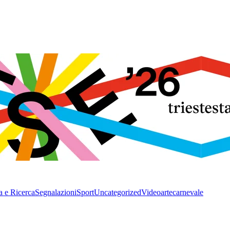
a e Ricerca
Segnalazioni
Sport
Uncategorized
Video
arte
carnevale