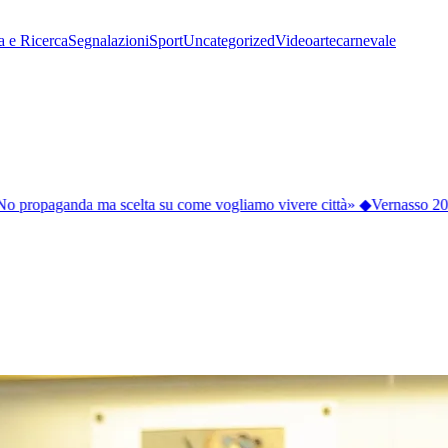
a e Ricerca
Segnalazioni
Sport
Uncategorized
Video
arte
carnevale
No propaganda ma scelta su come vogliamo vivere città»
◆
Vernasso 2026