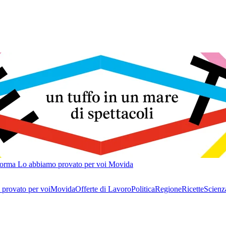
forma
Lo abbiamo provato per voi
Movida
provato per voi
Movida
Offerte di Lavoro
Politica
Regione
Ricette
Scienz