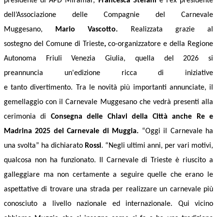
presidente di APD Miramar,
Francesca Stefani
e
l’ex presidente
dell’Associazione delle Compagnie del Carnevale
Muggesano,
Mario Vascotto.
Realizzata grazie al
sostegno
del
Comune di Trieste
,
co-organizzatore
e della Regione
Autonoma Friuli Venezia Giulia, quella del 2026
si
preannuncia
un'edizione ricca di iniziative
e
tanto
divertimento.
Tra le novità più importanti annunciate, il
gemellaggio con il Carnevale Muggesano che vedrà presenti alla
cerimonia di
Consegna delle Chiavi della Città anche Re e
Madrina 2025 del Carnevale di Muggia.
“
Oggi il
C
arnevale ha
una svolta” ha dichiarato
Rossi
. “Negli ultimi anni, per vari motivi,
qualcosa non ha funzionato. Il
C
arnevale
di Trieste
è riuscito a
galleggiare ma non certamente a seguire quelle che erano le
aspettative di trovare una strada per realizzare un
c
arnevale più
conosciuto a livello nazionale ed internazionale.
Q
ui
vicino