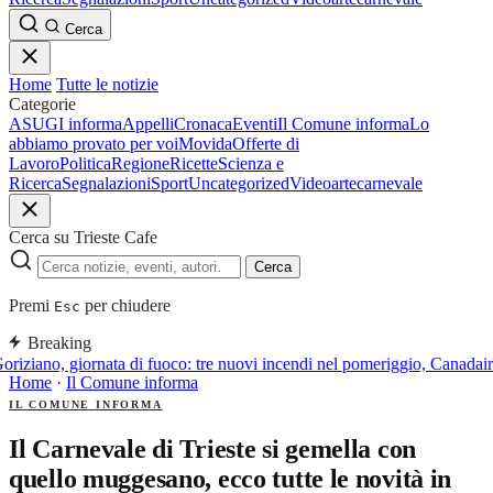
Cerca
Home
Tutte le notizie
Categorie
ASUGI informa
Appelli
Cronaca
Eventi
Il Comune informa
Lo
abbiamo provato per voi
Movida
Offerte di
Lavoro
Politica
Regione
Ricette
Scienza e
Ricerca
Segnalazioni
Sport
Uncategorized
Video
arte
carnevale
Cerca su Trieste Cafe
Cerca
Premi
per chiudere
Esc
Breaking
oriziano, giornata di fuoco: tre nuovi incendi nel pomeriggio, Canadair 
Home
·
Il Comune informa
IL COMUNE INFORMA
Il Carnevale di Trieste si gemella con
quello muggesano, ecco tutte le novità in