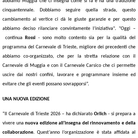
abbiamo Muggia che ci insegna come si f
a
e ha una tradizione
cinquantennale. Dobbiamo seguire quella strada, questo
cambiamento al vertice ci dà le giuste garanzie
e
per questo
abbiamo deciso
rilanciare
convintamente l’iniziativa"
. "Oggi –
continua
Rossi
-
sono molto contento
sia
per la qualità del
programma del Carnevale di Trieste, migliore dei precedenti che
abbiamo co-organizzato,
che per
la stretta relazione con
il
Carnevale di
Muggia e con il Carnevale Carsico che ci permette
uscire dai nostri confini, lavorare e programmare insieme ed
evitare che gli eventi possano sovrapporsi”.
UNA NUOVA EDIZIONE
“Il Carnevale di Trieste 2026 – ha dichiarato
Orlich
- si prepara a
vivere una
nuova edizione all’insegna del rinnovamento e della
collaborazione
. Quest’anno l’organizzazione è stata affidata al