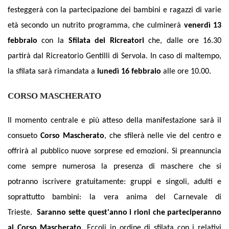
festeggerà con la partecipazione dei bambini e ragazzi di varie
età secondo un nutrito programma, che culminerà
venerdì 13
febbraio
con la
Sfilata dei Ricreatori
che, dalle ore 16.30
partirà dal Ricreatorio Gentilli di Servola. In caso di maltempo,
la sfilata sarà rimandata a
lunedì 16 febbraio
alle ore 10.00.
CORSO MASCHERATO
Il momento centrale e più atteso della manifestazione sarà il
consueto
Corso Mascherato
, che sfilerà nelle vie del centro e
offrirà al pubblico nuove sorprese ed emozioni. Si preannuncia
come sempre numerosa la presenza di maschere che si
potranno iscrivere gratuitamente: gruppi e singoli, adulti e
soprattutto bambini: la vera anima del Carnevale di
Trieste.
Saranno sette
quest'anno i rioni che parteciperanno
al Corso Mascherato.
Eccoli in ordine di sfilata con i relativi