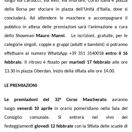
lungo via Carducci, via Reti, via Imbriani, Corso Italia e piazza
della Borsa per sfociare in piazza dell'Unità d'Italia, dove si
concluderà. Ad attendere le maschere e accompagnare il
pubblico in attesa delle premiazioni sarà
l’animazione a cura
dello Showman
Mauro Manni
.
Le iscrizioni, gratuite, per le
categorie singoli, coppie e gruppi (adulti e bambini) si potranno
effettuare al numero WhatsApp +39 351 3140018
entro il 16
febbraio
. II ritrovo è fissato per
martedì 17 febbraio
alle ore
13.30 in piazza Oberdan. Inizio della sfilata alle ore 14.00.
LE PREMIAZIONI
Le premiazioni del 32° Corso Mascherato
avranno
luogo
venerdì 10 aprile
in orario pomeridiano nella Sala del
Consiglio comunale.
Si entrerà nel vivo dei
festeggiamenti
giovedì 12 febbraio
con la Sfilata delle scuole di