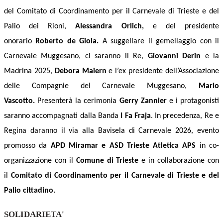
del
Comitato di Coordinamento per il Carnevale di Trieste e del
Palio dei Rioni
,
Alessandra Orlich,
e del
p
residente
onorario
Roberto de Gioia.
A
suggellare il gemellaggio con il
Carnevale Muggesano, ci saranno il
Re,
Giovann
i Derin
e la
Madrina 2025,
Debora Maiern
e l’ex
p
residente dell’Associazione
delle Compagnie del Carnevale Muggesano,
Mario
Vascotto.
Presenterà la cerimonia
Gerry
Z
annier
e i protagonisti
saranno accompagnati dalla Banda
I Fa Fraja
.
In precedenza, Re e
Regina
daranno il via alla
Bavisela di Carnevale 2026, evento
promosso da
APD Miramar e ASD Trieste Atletica APS
in co-
organizzazione con il
Comune di Trieste
e in collaborazione con
il
Comitato di Coordinamento per il Carnevale di Trieste e del
Palio cittadino.
SOLIDARIETA'