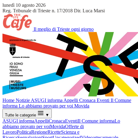
lunedì 10 agosto 2026
Reg. Tribunale di Trieste n. 17/2018
Dir. Luca Marsi
Il meglio di Trieste ogni giorno
Home
Notizie
ASUGI informa
Appelli
Cronaca
Eventi
Il Comune
informa
Lo abbiamo provato per voi
Movida
Tutte le categorie
▼
ASUGI informa
Appelli
Cronaca
Eventi
Il Comune informa
Lo
abbiamo provato per voi
Movida
Offerte di
Lavoro
Politica
Regione
Ricette
Scienza e
Ricerca
Segnalazioni
Sport
Uncategorized
Video
arte
carnevale