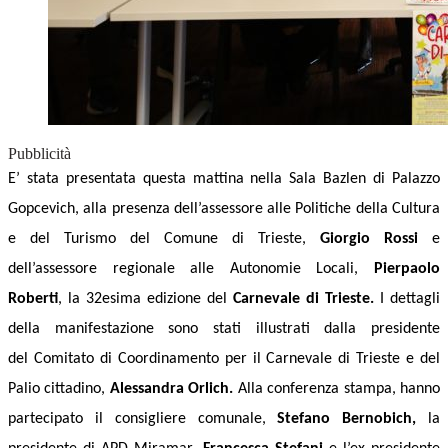
Pubblicità
E’ stata presentata questa mattina nella Sala Bazlen di Palazzo
Gopcevich,
alla presenza dell’
a
ssessore alle Politiche della Cultura
e del Turismo del Comune di Trieste,
Giorgio Rossi
e
dell’
a
ssessore regionale alle Autonomie Locali,
Pierpaolo
Roberti
,
la 32esima edizione
del
Carnevale di Trieste.
I dettagli
della manifestazione sono stati illustrati
dalla
presidente
del
Comitato di Coordinamento per il Carnevale di Trieste e del
Palio cittadino
,
Alessandra Orlich.
Alla conferenza stampa, hanno
partecipato
il consigliere comunale,
Stefano Bernobich,
la