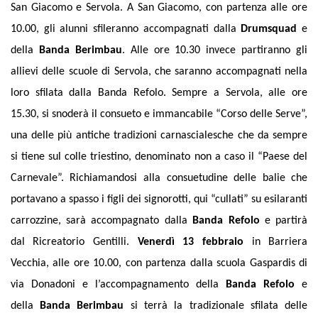
San Giacomo e Servola.
A San Giacomo, con partenza alle ore
10.00, gli alunni sfileranno accompagnati dalla
Drumsquad
e
della
Banda Berimbau
. Alle ore 10.30 invece partiranno gli
allievi delle scuole di Servola, che saranno accompagnati nella
loro sfilata dalla Banda Refolo.
Sempre a Servola, alle ore
15.30, si snoderà il consueto e immancabile “Corso delle Serve”,
una delle più antiche tradizioni carnascialesche che da sempre
si tiene sul colle triestino, denominato non a caso il “Paese del
Carnevale”. Richiamandosi alla consuetudine delle balie che
portavano a spasso i figli dei signorotti, qui “cullati” su esilaranti
carrozzine, sarà accompagnato dalla
Banda Refolo
e partirà
dal Ricreatorio Gentilli.
Venerdì 13 febbraio
in Barriera
Vecchia, alle ore 10.00, con partenza dalla scuola Gaspardis di
via Donadoni e l’accompagnamento della
Banda Refolo
e
della
Banda Berimbau
si t
errà la tradizionale sfilata delle