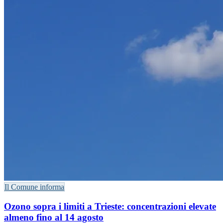
Il Comune informa
Ozono sopra i limiti a Trieste: concentrazioni elevate
almeno fino al 14 agosto