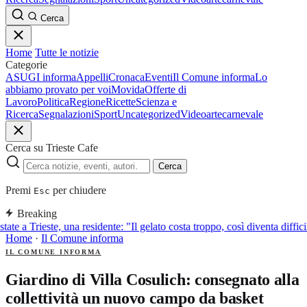
Cerca
Home
Tutte le notizie
Categorie
ASUGI informa
Appelli
Cronaca
Eventi
Il Comune informa
Lo
abbiamo provato per voi
Movida
Offerte di
Lavoro
Politica
Regione
Ricette
Scienza e
Ricerca
Segnalazioni
Sport
Uncategorized
Video
arte
carnevale
Cerca su Trieste Cafe
Cerca
Premi
per chiudere
Esc
Breaking
tate a Trieste, una residente: "Il gelato costa troppo, così diventa diffic
Home
·
Il Comune informa
IL COMUNE INFORMA
Giardino di Villa Cosulich: consegnato alla
collettività un nuovo campo da basket