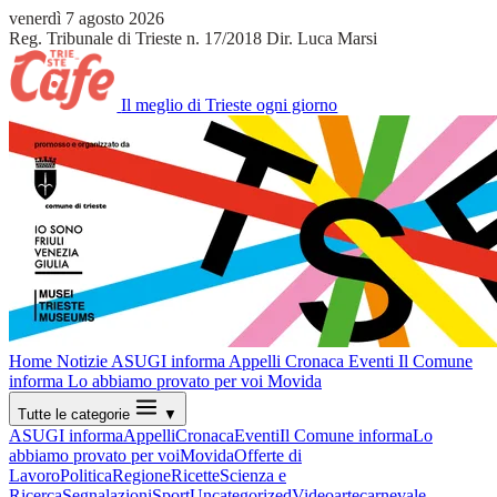
venerdì 7 agosto 2026
Reg. Tribunale di Trieste n. 17/2018
Dir. Luca Marsi
Il meglio di Trieste ogni giorno
Home
Notizie
ASUGI informa
Appelli
Cronaca
Eventi
Il Comune
informa
Lo abbiamo provato per voi
Movida
Tutte le categorie
▼
ASUGI informa
Appelli
Cronaca
Eventi
Il Comune informa
Lo
abbiamo provato per voi
Movida
Offerte di
Lavoro
Politica
Regione
Ricette
Scienza e
Ricerca
Segnalazioni
Sport
Uncategorized
Video
arte
carnevale