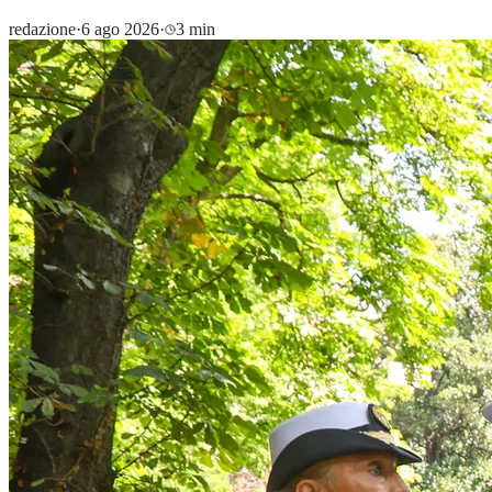
redazione
·
6 ago 2026
·
3 min