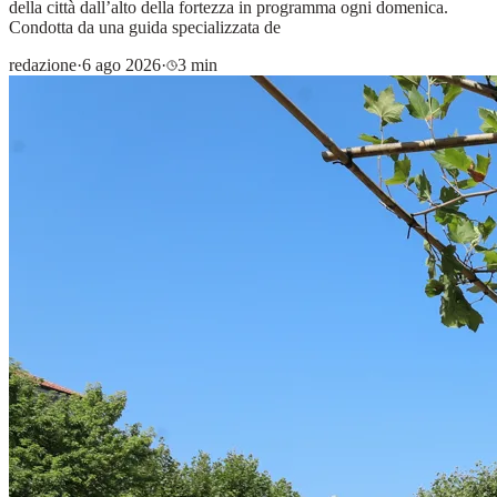
della città dall’alto della fortezza in programma ogni domenica.
Condotta da una guida specializzata de
redazione
·
6 ago 2026
·
3 min