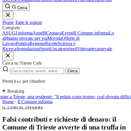
Cerca
Home
Tutte le notizie
Categorie
ASUGI informa
Appelli
Cronaca
Eventi
Il Comune informa
Lo
abbiamo provato per voi
Movida
Offerte di
Lavoro
Politica
Regione
Ricette
Scienza e
Ricerca
Segnalazioni
Sport
Uncategorized
Video
arte
carnevale
Cerca su Trieste Cafe
Cerca
Premi
per chiudere
Esc
Breaking
tate a Trieste, una residente: "Il gelato costa troppo, così diventa diffic
Home
·
Il Comune informa
IL COMUNE INFORMA
Falsi contributi e richieste di denaro: il
Comune di Trieste avverte di una truffa in