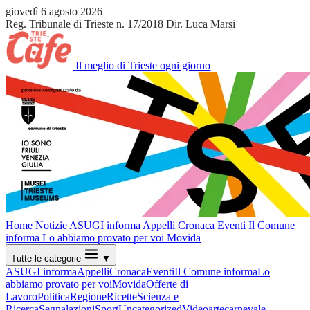
giovedì 6 agosto 2026
Reg. Tribunale di Trieste n. 17/2018
Dir. Luca Marsi
Il meglio di Trieste ogni giorno
Home
Notizie
ASUGI informa
Appelli
Cronaca
Eventi
Il Comune
informa
Lo abbiamo provato per voi
Movida
Tutte le categorie
▼
ASUGI informa
Appelli
Cronaca
Eventi
Il Comune informa
Lo
abbiamo provato per voi
Movida
Offerte di
Lavoro
Politica
Regione
Ricette
Scienza e
Ricerca
Segnalazioni
Sport
Uncategorized
Video
arte
carnevale