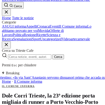
Cerca
Home
Tutte le notizie
Categorie
ASUGI informa
Appelli
Cronaca
Eventi
Il Comune informa
Lo
abbiamo provato per voi
Movida
Offerte di
Lavoro
Politica
Regione
Ricette
Scienza e
Ricerca
Segnalazioni
Sport
Uncategorized
Video
arte
carnevale
Cerca su Trieste Cafe
Cerca
Premi
per chiudere
Esc
Breaking
riestino: «In via Sant’Anastasio servono dissuasori prima che accada q
Home
·
Il Comune informa
IL COMUNE INFORMA
Dole Corri Trieste, la 23ª edizione porta
migliaia di runner a Porto Vecchio-Porto