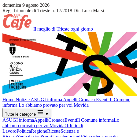
domenica 9 agosto 2026
Reg. Tribunale di Trieste n. 17/2018
Dir. Luca Marsi
Il meglio di Trieste ogni giorno
Home
Notizie
ASUGI informa
Appelli
Cronaca
Eventi
Il Comune
informa
Lo abbiamo provato per voi
Movida
Tutte le categorie
▼
ASUGI informa
Appelli
Cronaca
Eventi
Il Comune informa
Lo
abbiamo provato per voi
Movida
Offerte di
Lavoro
Politica
Regione
Ricette
Scienza e
Ricerca
Segnalazioni
Sport
Uncategorized
Video
arte
carnevale