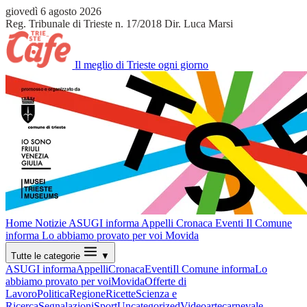
giovedì 6 agosto 2026
Reg. Tribunale di Trieste n. 17/2018
Dir. Luca Marsi
Il meglio di Trieste ogni giorno
Home
Notizie
ASUGI informa
Appelli
Cronaca
Eventi
Il Comune
informa
Lo abbiamo provato per voi
Movida
Tutte le categorie
▼
ASUGI informa
Appelli
Cronaca
Eventi
Il Comune informa
Lo
abbiamo provato per voi
Movida
Offerte di
Lavoro
Politica
Regione
Ricette
Scienza e
Ricerca
Segnalazioni
Sport
Uncategorized
Video
arte
carnevale