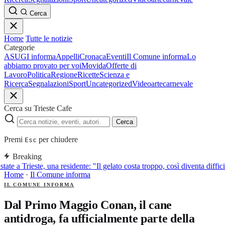
Cerca
Home
Tutte le notizie
Categorie
ASUGI informa
Appelli
Cronaca
Eventi
Il Comune informa
Lo
abbiamo provato per voi
Movida
Offerte di
Lavoro
Politica
Regione
Ricette
Scienza e
Ricerca
Segnalazioni
Sport
Uncategorized
Video
arte
carnevale
Cerca su Trieste Cafe
Cerca
Premi
per chiudere
Esc
Breaking
tate a Trieste, una residente: "Il gelato costa troppo, così diventa diffic
Home
·
Il Comune informa
IL COMUNE INFORMA
Dal Primo Maggio Conan, il cane
antidroga, fa ufficialmente parte della