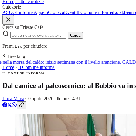
Home
Tutte le notizie
Categorie
ASUGI informa
Appelli
Cronaca
Eventi
Il Comune informa
Lo abbiamo 
Cerca su Trieste Cafe
Cerca
Premi
per chiudere
Esc
Breaking
e nella morsa del caldo: inizio settimana con il livello aranci
Home
·
Il Comune informa
IL COMUNE INFORMA
Dal camice al palcoscenico: al Bobbio va in 
Luca Marsi
·
10 aprile 2026 alle ore 14:31