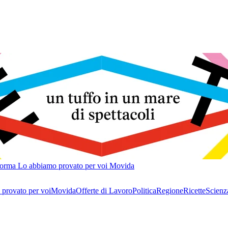
forma
Lo abbiamo provato per voi
Movida
provato per voi
Movida
Offerte di Lavoro
Politica
Regione
Ricette
Scienz