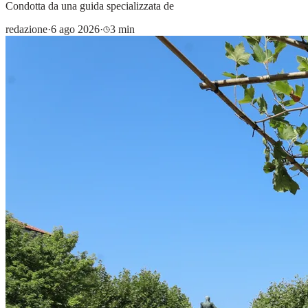
Condotta da una guida specializzata de
redazione
·
6 ago 2026
·
3 min