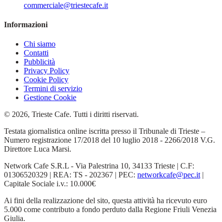
commerciale@triestecafe.it
Informazioni
Chi siamo
Contatti
Pubblicità
Privacy Policy
Cookie Policy
Termini di servizio
Gestione Cookie
© 2026, Trieste Cafe. Tutti i diritti riservati.
Testata giornalistica online iscritta presso il Tribunale di Trieste –
Numero registrazione 17/2018 del 10 luglio 2018 - 2266/2018 V.G.
Direttore Luca Marsi.
Network Cafe S.R.L - Via Palestrina 10, 34133 Trieste | C.F:
01306520329 | REA: TS - 202367 | PEC:
networkcafe@pec.it
|
Capitale Sociale i.v.: 10.000€
Ai fini della realizzazione del sito, questa attività ha ricevuto euro
5.000 come contributo a fondo perduto dalla Regione Friuli Venezia
Giulia.