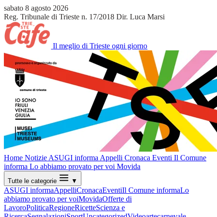
sabato 8 agosto 2026
Reg. Tribunale di Trieste n. 17/2018
Dir. Luca Marsi
Il meglio di Trieste ogni giorno
Home
Notizie
ASUGI informa
Appelli
Cronaca
Eventi
Il Comune
informa
Lo abbiamo provato per voi
Movida
Tutte le categorie
▼
ASUGI informa
Appelli
Cronaca
Eventi
Il Comune informa
Lo
abbiamo provato per voi
Movida
Offerte di
Lavoro
Politica
Regione
Ricette
Scienza e
Ricerca
Segnalazioni
Sport
Uncategorized
Video
arte
carnevale