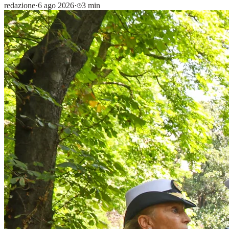
redazione
·
6 ago 2026
·
3 min