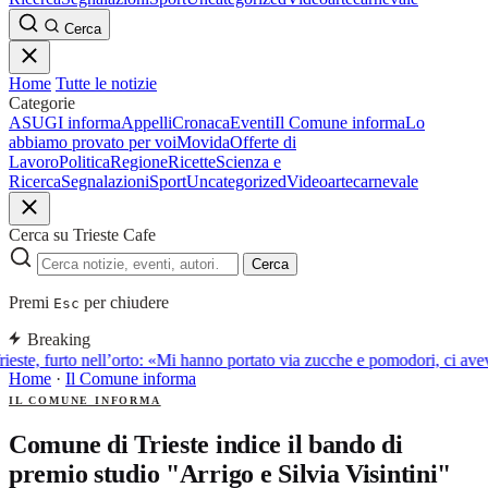
Cerca
Home
Tutte le notizie
Categorie
ASUGI informa
Appelli
Cronaca
Eventi
Il Comune informa
Lo
abbiamo provato per voi
Movida
Offerte di
Lavoro
Politica
Regione
Ricette
Scienza e
Ricerca
Segnalazioni
Sport
Uncategorized
Video
arte
carnevale
Cerca su Trieste Cafe
Cerca
Premi
per chiudere
Esc
Breaking
rieste, furto nell’orto: «Mi hanno portato via zucche e pomodori, ci a
Home
·
Il Comune informa
IL COMUNE INFORMA
Comune di Trieste indice il bando di
premio studio "Arrigo e Silvia Visintini"