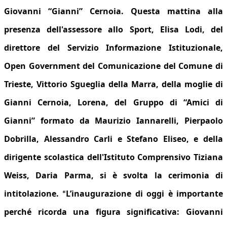
Giovanni “Gianni” Cernoia.
Questa mattina alla
presenza dell'assessore allo Sport,
Elisa Lodi,
del
diretto
re del Servizio Informazione Istituzionale,
Open Government del Comunicazione del Comune di
Trieste,
Vittorio Sgueglia della Marra,
della
moglie
di
Gianni Cernoia,
Lorena,
del Gruppo d
i “
Amici di
Gianni
” formato da Maurizio Iannarelli, Pierpaolo
Dobrilla, Alessandro Carli e Stefano Eliseo, e della
dirigente scolastica dell'Istituto Compre
nsivo Tiziana
Weiss,
Daria Parma
, s
i è svolta la cerimonia di
intitolazione.
L’inaugurazione di oggi è importante
“
perché ricorda una figura significativa: Giovanni