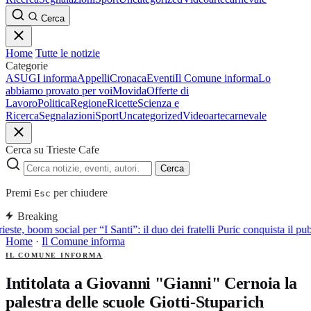
Cerca
Home
Tutte le notizie
Categorie
ASUGI informa
Appelli
Cronaca
Eventi
Il Comune informa
Lo
abbiamo provato per voi
Movida
Offerte di
Lavoro
Politica
Regione
Ricette
Scienza e
Ricerca
Segnalazioni
Sport
Uncategorized
Video
arte
carnevale
Cerca su Trieste Cafe
Cerca
Premi
per chiudere
Esc
Breaking
ieste, boom social per “I Santi”: il duo dei fratelli Puric conquista i
Home
·
Il Comune informa
IL COMUNE INFORMA
Intitolata a Giovanni "Gianni" Cernoia la
palestra delle scuole Giotti-Stuparich