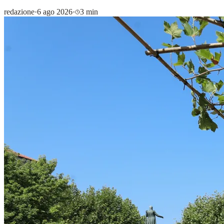
redazione
·
6 ago 2026
·
3 min