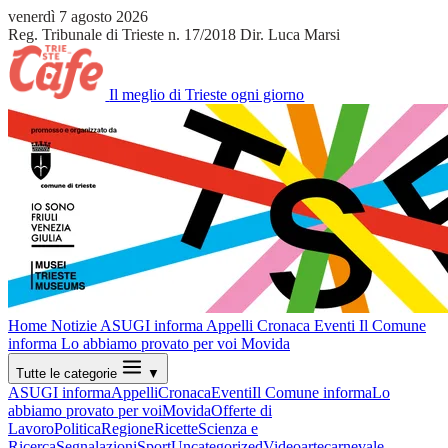
venerdì 7 agosto 2026
Reg. Tribunale di Trieste n. 17/2018
Dir. Luca Marsi
Il meglio di Trieste ogni giorno
Home
Notizie
ASUGI informa
Appelli
Cronaca
Eventi
Il Comune
informa
Lo abbiamo provato per voi
Movida
Tutte le categorie
▼
ASUGI informa
Appelli
Cronaca
Eventi
Il Comune informa
Lo
abbiamo provato per voi
Movida
Offerte di
Lavoro
Politica
Regione
Ricette
Scienza e
Ricerca
Segnalazioni
Sport
Uncategorized
Video
arte
carnevale