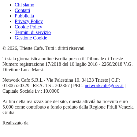
Chi siamo
Contatti
Pubblicità
Privacy Policy
Cookie Policy
Termini di servizio
Gestione Cookie
© 2026, Trieste Cafe. Tutti i diritti riservati.
Testata giornalistica online iscritta presso il Tribunale di Trieste –
Numero registrazione 17/2018 del 10 luglio 2018 - 2266/2018 V.G.
Direttore Luca Marsi.
Network Cafe S.R.L - Via Palestrina 10, 34133 Trieste | C.F:
01306520329 | REA: TS - 202367 | PEC:
networkcafe@pec.it
|
Capitale Sociale i.v.: 10.000€
Ai fini della realizzazione del sito, questa attività ha ricevuto euro
5.000 come contributo a fondo perduto dalla Regione Friuli Venezia
Giulia.
Realizzato da