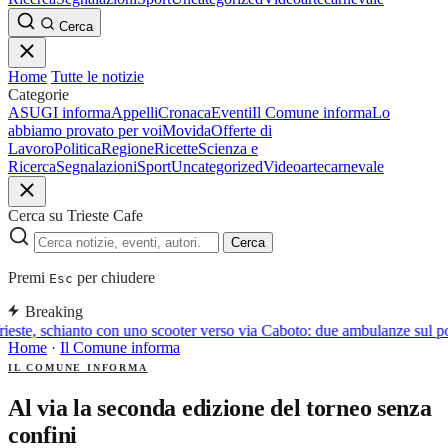
Cerca
Home
Tutte le notizie
Categorie
ASUGI informa
Appelli
Cronaca
Eventi
Il Comune informa
Lo
abbiamo provato per voi
Movida
Offerte di
Lavoro
Politica
Regione
Ricette
Scienza e
Ricerca
Segnalazioni
Sport
Uncategorized
Video
arte
carnevale
Cerca su Trieste Cafe
Cerca
Premi
per chiudere
Esc
Breaking
ieste, schianto con uno scooter verso via Caboto: due ambulanze sul p
Home
·
Il Comune informa
IL COMUNE INFORMA
Al via la seconda edizione del torneo senza
confini