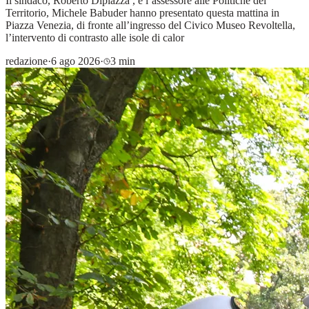
Il sindaco, Roberto Dipiazza , e l’assessore alle Politiche del
Territorio, Michele Babuder hanno presentato questa mattina in
Piazza Venezia, di fronte all’ingresso del Civico Museo Revoltella,
l’intervento di contrasto alle isole di calor
redazione
·
6 ago 2026
·
3 min