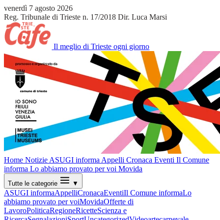
venerdì 7 agosto 2026
Reg. Tribunale di Trieste n. 17/2018
Dir. Luca Marsi
Il meglio di Trieste ogni giorno
Home
Notizie
ASUGI informa
Appelli
Cronaca
Eventi
Il Comune
informa
Lo abbiamo provato per voi
Movida
Tutte le categorie
▼
ASUGI informa
Appelli
Cronaca
Eventi
Il Comune informa
Lo
abbiamo provato per voi
Movida
Offerte di
Lavoro
Politica
Regione
Ricette
Scienza e
Ricerca
Segnalazioni
Sport
Uncategorized
Video
arte
carnevale