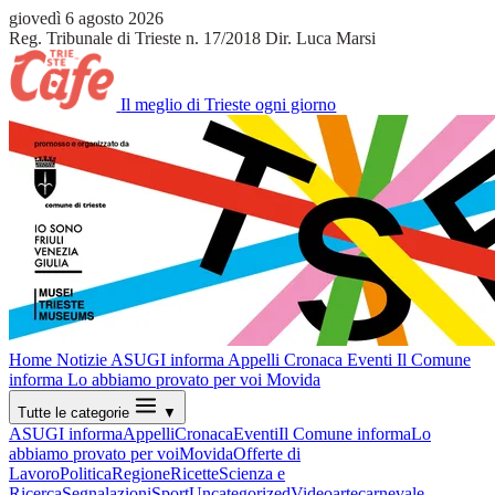
giovedì 6 agosto 2026
Reg. Tribunale di Trieste n. 17/2018
Dir. Luca Marsi
Il meglio di Trieste ogni giorno
Home
Notizie
ASUGI informa
Appelli
Cronaca
Eventi
Il Comune
informa
Lo abbiamo provato per voi
Movida
Tutte le categorie
▼
ASUGI informa
Appelli
Cronaca
Eventi
Il Comune informa
Lo
abbiamo provato per voi
Movida
Offerte di
Lavoro
Politica
Regione
Ricette
Scienza e
Ricerca
Segnalazioni
Sport
Uncategorized
Video
arte
carnevale