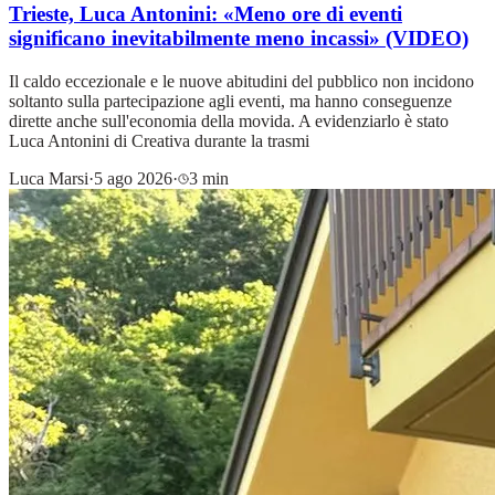
Trieste, Luca Antonini: «Meno ore di eventi
significano inevitabilmente meno incassi» (VIDEO)
Il caldo eccezionale e le nuove abitudini del pubblico non incidono
soltanto sulla partecipazione agli eventi, ma hanno conseguenze
dirette anche sull'economia della movida. A evidenziarlo è stato
Luca Antonini di Creativa durante la trasmi
Luca Marsi
·
5 ago 2026
·
3 min