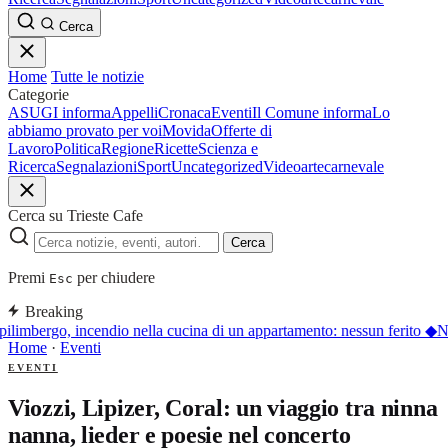
Cerca
Home
Tutte le notizie
Categorie
ASUGI informa
Appelli
Cronaca
Eventi
Il Comune informa
Lo
abbiamo provato per voi
Movida
Offerte di
Lavoro
Politica
Regione
Ricette
Scienza e
Ricerca
Segnalazioni
Sport
Uncategorized
Video
arte
carnevale
Cerca su Trieste Cafe
Cerca
Premi
per chiudere
Esc
Breaking
ilimbergo, incendio nella cucina di un appartamento: nessun ferito
◆
Nu
Home
·
Eventi
EVENTI
Viozzi, Lipizer, Coral: un viaggio tra ninna
nanna, lieder e poesie nel concerto