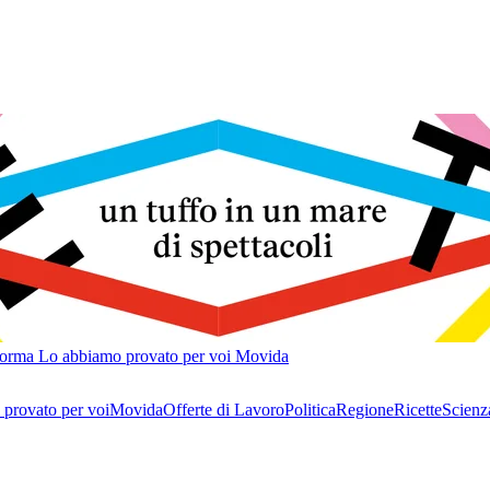
forma
Lo abbiamo provato per voi
Movida
provato per voi
Movida
Offerte di Lavoro
Politica
Regione
Ricette
Scienz