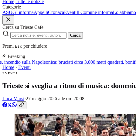
Home
Tutte le notizie
Categorie
ASUGI informa
Appelli
Cronaca
Eventi
Il Comune informa
Lo abbiamo 
Cerca su Trieste Cafe
Cerca
Premi
per chiudere
Esc
Breaking
, incendio sulla Napoleonica: bruciati circa 3.000 metri quadrati, bonifi
Home
·
Eventi
EVENTI
Trieste si sveglia a ritmo di musica: domen
Luca Marsi
·
27 maggio 2026 alle ore 20:08