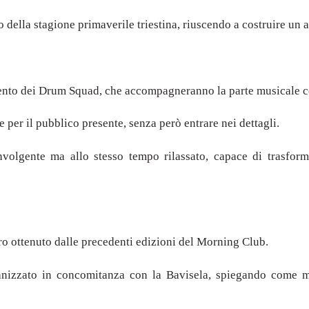
no della stagione primaverile triestina, riuscendo a costruire un
imento dei Drum Squad, che accompagneranno la parte musicale c
e per il pubblico presente, senza però entrare nei dettagli.
oinvolgente ma allo stesso tempo rilassato, capace di trasf
tro ottenuto dalle precedenti edizioni del Morning Club.
ganizzato in concomitanza con la Bavisela, spiegando come m
.