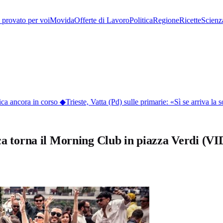
provato per voi
Movida
Offerte di Lavoro
Politica
Regione
Ricette
Scienz
ca ancora in corso
◆
Trieste, Vatta (Pd) sulle primarie: «Sì se arriva la so
ica torna il Morning Club in piazza Verdi (V