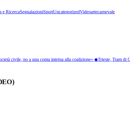
a e Ricerca
Segnalazioni
Sport
Uncategorized
Video
arte
carnevale
cietà civile, no a una conta interna alla coalizione»
◆
Trieste, Tram di Op
IDEO)