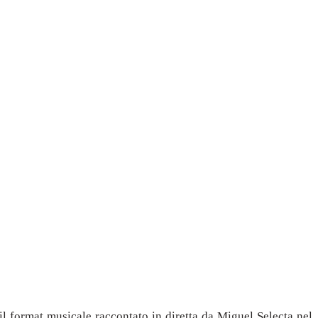
il format musicale raccontato in diretta da Miguel Selecta nel