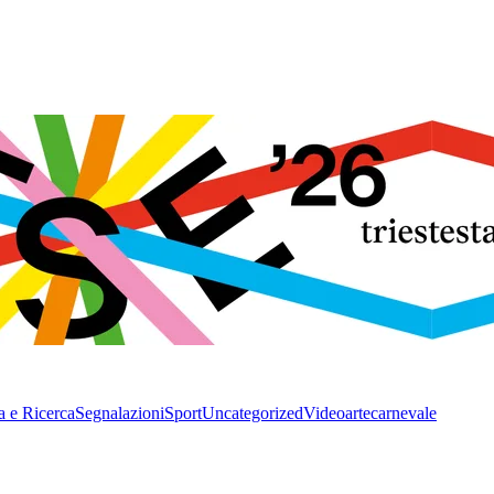
a e Ricerca
Segnalazioni
Sport
Uncategorized
Video
arte
carnevale