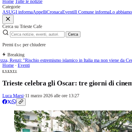
Home
Tutte le notizie
Categorie
ASUGI informa
Appelli
Cronaca
Eventi
Il Comune informa
Lo abbiamo 
Cerca su Trieste Cafe
Cerca
Premi
per chiudere
Esc
Breaking
za, Renzi: "Rischio estremismo islamico in Italia ma non viene da Ceu
Home
·
Eventi
EVENTI
Trieste celebra gli Oscar: tre giorni di cin
Luca Marsi
·
11 marzo 2026 alle ore 13:27