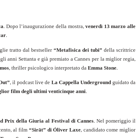
ca
. Dopo l’inaugurazione della mostra,
venerdì 13 marzo alle
car
.
lie tratto dal bestseller
“Metafisica dei tubi”
della scrittrice
egli anni Settanta e già premiato a Cannes per la miglior regia,
imos
, thriller psicologico interpretato da
Emma Stone
.
Out”
, il podcast live de
La Cappella Underground
guidato da
glior film degli ultimi venticinque anni
.
 Prix della Giuria al Festival di Cannes
. Nel pomeriggio il
cento, al film
“Sirāt” di Óliver Laxe
, candidato come miglior