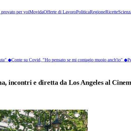
provato per voi
Movida
Offerte di Lavoro
Politica
Regione
Ricette
Scienz
ta"
◆
Conte su Covid, "Ho pensato se mi contagio muoio anch'io"
◆
Per
ema, incontri e diretta da Los Angeles al Cine