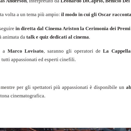
mas Anderson
, interpretato da
Leonardo DiCaprio, Benicio Del
sta volta a un tema più ampio:
il modo in cui gli Oscar raccont
 seguire
in diretta dal Cinema Ariston la Cerimonia dei Prem
arà animata da
talk e quiz dedicati al cinema
.
to a
Marco Lovisato
, saranno gli operatori de
La Cappell
, tutti appassionati ed esperti cinefili.
 mentre per gli spettatori più appassionati è disponibile un
ab
atona cinematografica.