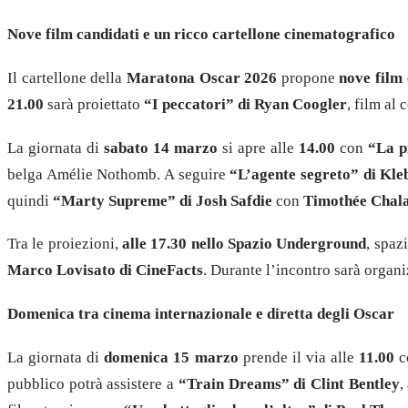
Nove film candidati e un ricco cartellone cinematografico
Il cartellone della
Maratona Oscar 2026
propone
nove film 
21.00
sarà proiettato
“I peccatori” di Ryan Coogler
, film al
La giornata di
sabato 14 marzo
si apre alle
14.00
con
“La p
belga Amélie Nothomb. A seguire
“L’agente segreto” di Kl
quindi
“Marty Supreme” di Josh Safdie
con
Timothée Chal
Tra le proiezioni,
alle 17.30 nello Spazio Underground
, spaz
Marco Lovisato di CineFacts
. Durante l’incontro sarà organ
Domenica tra cinema internazionale e diretta degli Oscar
La giornata di
domenica 15 marzo
prende il via alle
11.00
c
pubblico potrà assistere a
“Train Dreams” di Clint Bentley
,