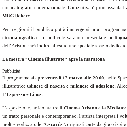
cinematografica internazionale. L’iniziativa è promossa da
L
MUG Bakery
.
Per tre giorni il pubblico potrà immergersi in un programma
cinematografica
. Le pellicole saranno presentate
in lingua
dell’Ariston sarà inoltre allestito uno speciale spazio dedicat
La mostra “Cinema illustrato” apre la maratona
Pubblicità
Il programma si apre
venerdì 13 marzo alle 20.00
, nello Sp
illustratrice
udinese di nascita e milanese di adozione
, Alic
L’Espresso e Linus
.
L’esposizione, articolata tra
il Cinema Ariston e la Mediate
un tratto personale e contemporaneo, l’artista interpreta i vo
inoltre realizzato le
“Oscards”
, originali carte da gioco ispi