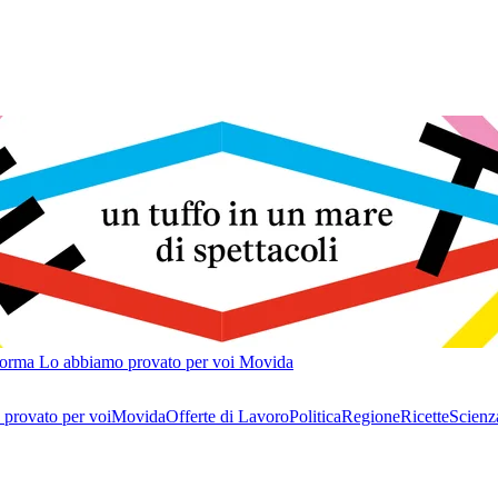
forma
Lo abbiamo provato per voi
Movida
provato per voi
Movida
Offerte di Lavoro
Politica
Regione
Ricette
Scienz