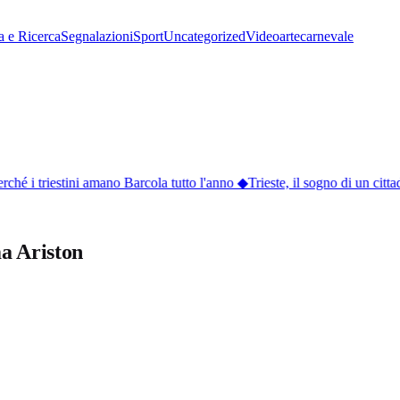
a e Ricerca
Segnalazioni
Sport
Uncategorized
Video
arte
carnevale
ché i triestini amano Barcola tutto l'anno
◆
Trieste, il sogno di un citta
ma Ariston