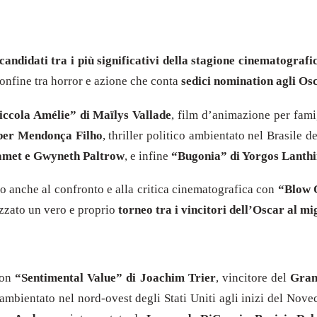
candidati tra i più significativi della stagione cinematografi
 confine tra horror e azione che conta
sedici nomination agli Os
iccola Amélie” di Maïlys Vallade
, film d’animazione per famig
eber Mendonça Filho
, thriller politico ambientato nel Brasile d
amet e Gwyneth Paltrow
, e infine
“Bugonia” di Yorgos Lanth
io anche al confronto e alla critica cinematografica con
“Blow 
izzato un vero e proprio
torneo tra i vincitori dell’Oscar al mi
on
“Sentimental Value” di Joachim Trier
, vincitore del
Grand
 ambientato nel nord-ovest degli Stati Uniti agli inizi del Nove