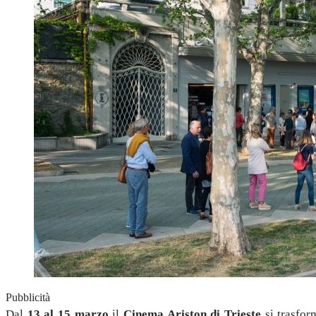
Pubblicità
Dal
13 al 15 marzo
il
Cinema Ariston di Trieste
si trasfor