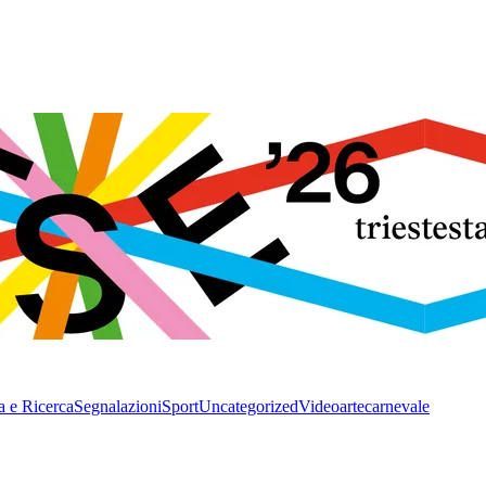
a e Ricerca
Segnalazioni
Sport
Uncategorized
Video
arte
carnevale