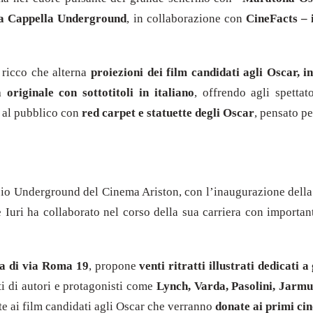
a Cappella Underground
, in collaborazione con
CineFacts – i
 ricco che alterna
proiezioni dei film candidati agli Oscar, 
 originale con sottotitoli in italiano
, offrendo agli spettat
o al pubblico con
red carpet e statuette degli Oscar
, pensato pe
azio Underground del Cinema Ariston, con l’inaugurazione dell
e Iuri ha collaborato nel corso della sua carriera con importan
ca di via Roma 19
, propone
venti ritratti illustrati dedicati 
lti di autori e protagonisti come
Lynch, Varda, Pasolini, Jarmu
rate ai film candidati agli Oscar che verranno
donate ai primi cin