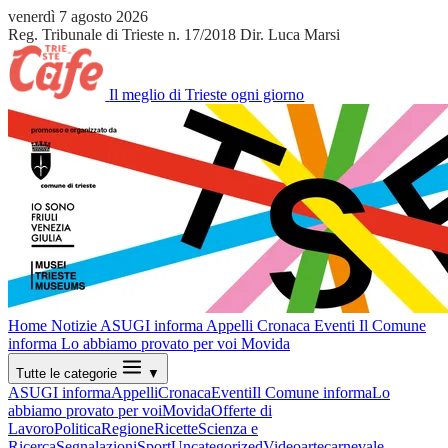
venerdì 7 agosto 2026
Reg. Tribunale di Trieste n. 17/2018
Dir. Luca Marsi
Il meglio di Trieste ogni giorno
Home
Notizie
ASUGI informa
Appelli
Cronaca
Eventi
Il Comune
informa
Lo abbiamo provato per voi
Movida
Tutte le categorie
▼
ASUGI informa
Appelli
Cronaca
Eventi
Il Comune informa
Lo
abbiamo provato per voi
Movida
Offerte di
Lavoro
Politica
Regione
Ricette
Scienza e
Ricerca
Segnalazioni
Sport
Uncategorized
Video
arte
carnevale