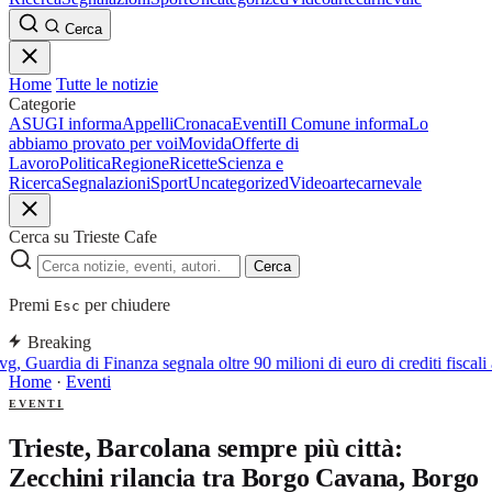
Cerca
Home
Tutte le notizie
Categorie
ASUGI informa
Appelli
Cronaca
Eventi
Il Comune informa
Lo
abbiamo provato per voi
Movida
Offerte di
Lavoro
Politica
Regione
Ricette
Scienza e
Ricerca
Segnalazioni
Sport
Uncategorized
Video
arte
carnevale
Cerca su Trieste Cafe
Cerca
Premi
per chiudere
Esc
Breaking
g, Guardia di Finanza segnala oltre 90 milioni di euro di crediti fiscali 
Home
·
Eventi
EVENTI
Trieste, Barcolana sempre più città:
Zecchini rilancia tra Borgo Cavana, Borgo