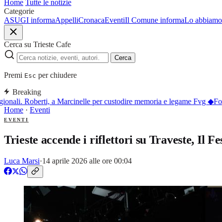
Home
Tutte le notizie
Categorie
ASUGI informa
Appelli
Cronaca
Eventi
Il Comune informa
Lo abbiamo 
Cerca su Trieste Cafe
Cerca
Premi
per chiudere
Esc
Breaking
onali. Roberti, a Marcinelle per custodire memoria e legame Fvg
◆
Forte
Home
·
Eventi
EVENTI
Trieste accende i riflettori su Traveste, Il 
Luca Marsi
·
14 aprile 2026 alle ore 00:04