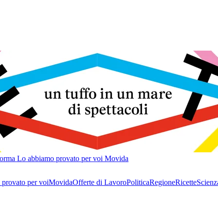
forma
Lo abbiamo provato per voi
Movida
provato per voi
Movida
Offerte di Lavoro
Politica
Regione
Ricette
Scienz