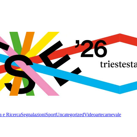
a e Ricerca
Segnalazioni
Sport
Uncategorized
Video
arte
carnevale