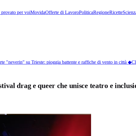
provato per voi
Movida
Offerte di Lavoro
Politica
Regione
Ricette
Scienz
 "neverin" su Trieste: pioggia battente e raffiche di vento in città
◆
Clim
Festival drag e queer che unisce teatro e incl