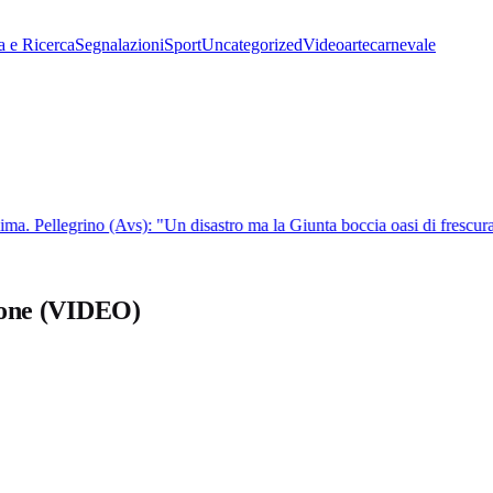
a e Ricerca
Segnalazioni
Sport
Uncategorized
Video
arte
carnevale
a. Pellegrino (Avs): "Un disastro ma la Giunta boccia oasi di frescura"
usione (VIDEO)