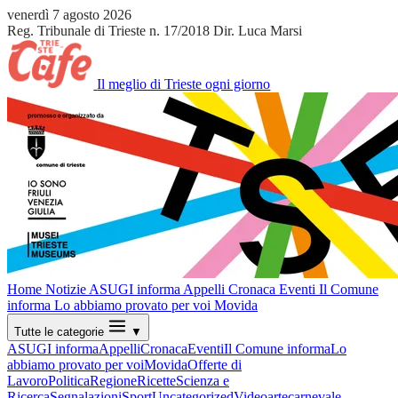
venerdì 7 agosto 2026
Reg. Tribunale di Trieste n. 17/2018
Dir. Luca Marsi
Il meglio di Trieste ogni giorno
Home
Notizie
ASUGI informa
Appelli
Cronaca
Eventi
Il Comune
informa
Lo abbiamo provato per voi
Movida
Tutte le categorie
▼
ASUGI informa
Appelli
Cronaca
Eventi
Il Comune informa
Lo
abbiamo provato per voi
Movida
Offerte di
Lavoro
Politica
Regione
Ricette
Scienza e
Ricerca
Segnalazioni
Sport
Uncategorized
Video
arte
carnevale