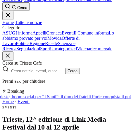
Cerca
Home
Tutte le notizie
Categorie
ASUGI informa
Appelli
Cronaca
Eventi
Il Comune informa
Lo
abbiamo provato per voi
Movida
Offerte di
Lavoro
Politica
Regione
Ricette
Scienza e
Ricerca
Segnalazioni
Sport
Uncategorized
Video
arte
carnevale
Cerca su Trieste Cafe
Cerca
Premi
per chiudere
Esc
Breaking
ieste, boom social per “I Santi”: il duo dei fratelli Puric conquista i
Home
·
Eventi
EVENTI
Trieste, 12^ edizione di Link Media
Festival dal 10 al 12 aprile