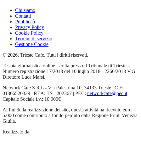
Chi siamo
Contatti
Pubblicità
Privacy Policy
Cookie Policy
Termini di servizio
Gestione Cookie
© 2026, Trieste Cafe. Tutti i diritti riservati.
Testata giornalistica online iscritta presso il Tribunale di Trieste –
Numero registrazione 17/2018 del 10 luglio 2018 - 2266/2018 V.G.
Direttore Luca Marsi.
Network Cafe S.R.L - Via Palestrina 10, 34133 Trieste | C.F:
01306520329 | REA: TS - 202367 | PEC:
networkcafe@pec.it
|
Capitale Sociale i.v.: 10.000€
Ai fini della realizzazione del sito, questa attività ha ricevuto euro
5.000 come contributo a fondo perduto dalla Regione Friuli Venezia
Giulia.
Realizzato da