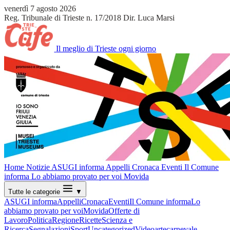
venerdì 7 agosto 2026
Reg. Tribunale di Trieste n. 17/2018
Dir. Luca Marsi
Il meglio di Trieste ogni giorno
Home
Notizie
ASUGI informa
Appelli
Cronaca
Eventi
Il Comune
informa
Lo abbiamo provato per voi
Movida
Tutte le categorie
▼
ASUGI informa
Appelli
Cronaca
Eventi
Il Comune informa
Lo
abbiamo provato per voi
Movida
Offerte di
Lavoro
Politica
Regione
Ricette
Scienza e
Ricerca
Segnalazioni
Sport
Uncategorized
Video
arte
carnevale