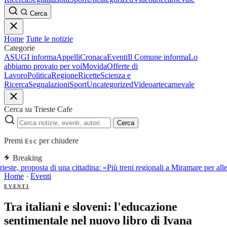
Cerca
Home
Tutte le notizie
Categorie
ASUGI informa
Appelli
Cronaca
Eventi
Il Comune informa
Lo
abbiamo provato per voi
Movida
Offerte di
Lavoro
Politica
Regione
Ricette
Scienza e
Ricerca
Segnalazioni
Sport
Uncategorized
Video
arte
carnevale
Cerca su Trieste Cafe
Cerca
Premi
per chiudere
Esc
Breaking
ieste, proposta di una cittadina: «Più treni regionali a Miramare per alle
Home
·
Eventi
EVENTI
Tra italiani e sloveni: l'educazione
sentimentale nel nuovo libro di Ivana