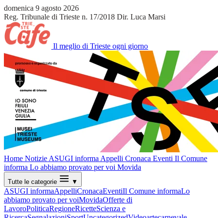
domenica 9 agosto 2026
Reg. Tribunale di Trieste n. 17/2018
Dir. Luca Marsi
Il meglio di Trieste ogni giorno
Home
Notizie
ASUGI informa
Appelli
Cronaca
Eventi
Il Comune
informa
Lo abbiamo provato per voi
Movida
Tutte le categorie
▼
ASUGI informa
Appelli
Cronaca
Eventi
Il Comune informa
Lo
abbiamo provato per voi
Movida
Offerte di
Lavoro
Politica
Regione
Ricette
Scienza e
Ricerca
Segnalazioni
Sport
Uncategorized
Video
arte
carnevale