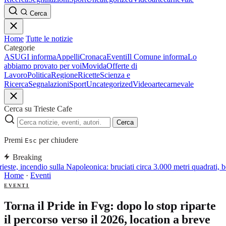
Cerca
Home
Tutte le notizie
Categorie
ASUGI informa
Appelli
Cronaca
Eventi
Il Comune informa
Lo
abbiamo provato per voi
Movida
Offerte di
Lavoro
Politica
Regione
Ricette
Scienza e
Ricerca
Segnalazioni
Sport
Uncategorized
Video
arte
carnevale
Cerca su Trieste Cafe
Cerca
Premi
per chiudere
Esc
Breaking
ieste, incendio sulla Napoleonica: bruciati circa 3.000 metri quadrati, 
Home
·
Eventi
EVENTI
Torna il Pride in Fvg: dopo lo stop riparte
il percorso verso il 2026, location a breve