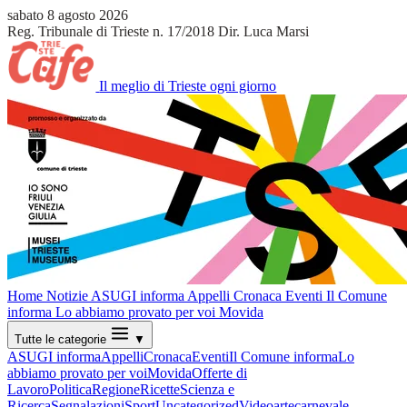
sabato 8 agosto 2026
Reg. Tribunale di Trieste n. 17/2018
Dir. Luca Marsi
Il meglio di Trieste ogni giorno
Home
Notizie
ASUGI informa
Appelli
Cronaca
Eventi
Il Comune
informa
Lo abbiamo provato per voi
Movida
Tutte le categorie
▼
ASUGI informa
Appelli
Cronaca
Eventi
Il Comune informa
Lo
abbiamo provato per voi
Movida
Offerte di
Lavoro
Politica
Regione
Ricette
Scienza e
Ricerca
Segnalazioni
Sport
Uncategorized
Video
arte
carnevale