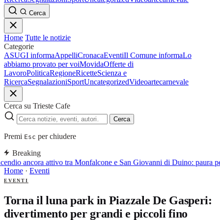
Cerca
Home
Tutte le notizie
Categorie
ASUGI informa
Appelli
Cronaca
Eventi
Il Comune informa
Lo
abbiamo provato per voi
Movida
Offerte di
Lavoro
Politica
Regione
Ricette
Scienza e
Ricerca
Segnalazioni
Sport
Uncategorized
Video
arte
carnevale
Cerca su Trieste Cafe
Cerca
Premi
per chiudere
Esc
Breaking
cendio ancora attivo tra Monfalcone e San Giovanni di Duino: paura pe
Home
·
Eventi
EVENTI
Torna il luna park in Piazzale De Gasperi:
divertimento per grandi e piccoli fino