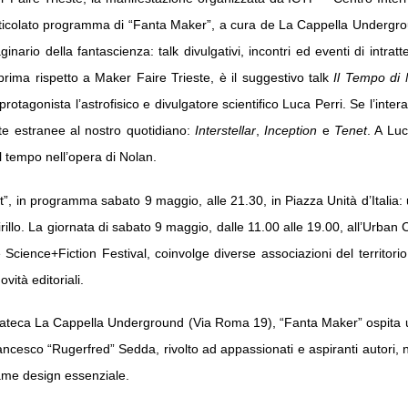
rticolato programma di “Fanta Maker”, a cura de La Cappella Underground
inario della fantascienza: talk divulgativi, incontri ed eventi di intrat
prima rispetto a Maker Faire Trieste, è il suggestivo talk
Il Tempo di 
gonista l’astrofisico e divulgatore scientifico Luca Perri. Se l’intera
nte estranee al nostro quotidiano:
Interstellar
,
Inception
e
Tenet
. A Luc
l tempo nell’opera di Nolan.
t”, in programma sabato 9 maggio, alle 21.30, in Piazza Unità d’Italia:
illo.
La giornata di sabato 9 maggio, dalle 11.00 alle 19.00, all’Urban C
e Science+Fiction Festival, coinvolge diverse associazioni del territorio
vità editoriali.
ediateca La Cappella Underground (Via Roma 19), “Fanta Maker” ospita
ncesco “Rugerfred” Sedda, rivolto ad appassionati e aspiranti autori, ne
game design essenziale.