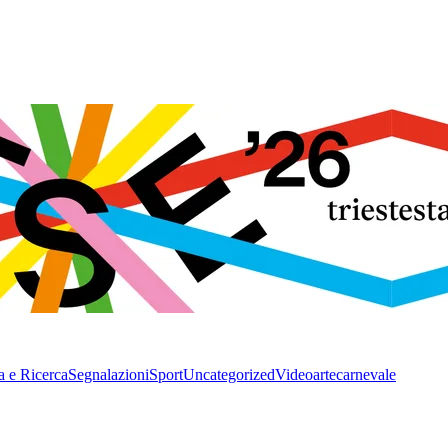
a e Ricerca
Segnalazioni
Sport
Uncategorized
Video
arte
carnevale