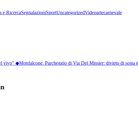
a e Ricerca
Segnalazioni
Sport
Uncategorized
Video
arte
carnevale
 vivo"
◆
Monfalcone. Parcheggio di Via Del Missier: divieto di sosta t
an