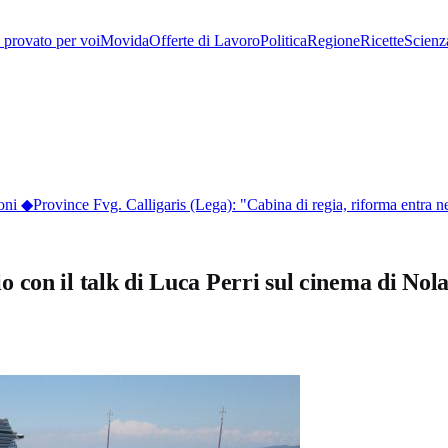
provato per voi
Movida
Offerte di Lavoro
Politica
Regione
Ricette
Scienz
ni
◆
Province Fvg. Calligaris (Lega): "Cabina di regia, riforma entra nel
 con il talk di Luca Perri sul cinema di Nol