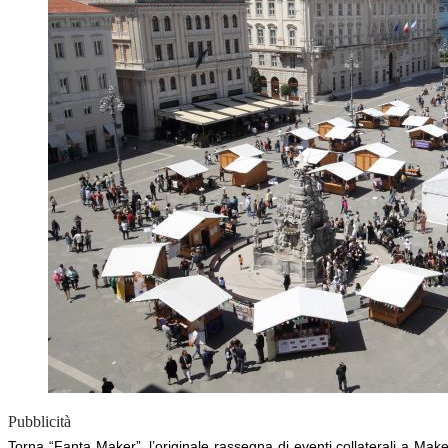
Pubblicità
Torna
“Fanta Maker”
, l’originale rassegna di eventi collaterali a Ma