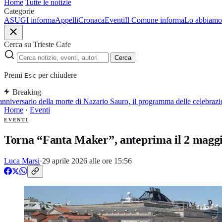
Home
Tutte le notizie
Categorie
ASUGI informa
Appelli
Cronaca
Eventi
Il Comune informa
Lo abbiamo 
Cerca su Trieste Cafe
Cerca
Premi
per chiudere
Esc
Breaking
niversario della morte di Nazario Sauro, il programma delle celebrazio
Home
·
Eventi
EVENTI
Torna “Fanta Maker”, anteprima il 2 maggio
Luca Marsi
·
29 aprile 2026 alle ore 15:56