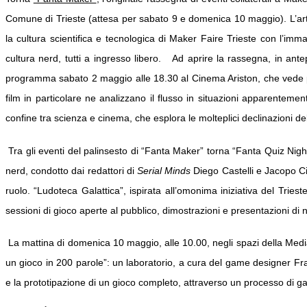
Comune di Trieste (attesa per sabato 9 e domenica 10 maggio).
L’a
la cultura scientifica e tecnologica di Maker Faire Trieste con l’immag
cultura nerd, tutti a ingresso libero.
Ad aprire la rassegna, in ante
programma sabato 2 maggio alle 18.30 al Cinema Ariston, che vede prota
film in particolare ne analizzano il flusso in situazioni apparenteme
confine tra scienza e cinema, che esplora le molteplici declinazioni de
Tra gli eventi del palinsesto di “Fanta Maker” torna “Fanta Quiz Nigh
nerd, condotto dai redattori di
Serial Minds
Diego Castelli e Jacopo Cir
ruolo. “Ludoteca Galattica”, ispirata all’omonima iniziativa del Triest
sessioni di gioco aperte al pubblico, dimostrazioni e presentazioni di no
La mattina di domenica 10 maggio, alle 10.00, negli spazi della M
un gioco in 200 parole”: un laboratorio, a cura del game designer Fra
e la prototipazione di un gioco completo, attraverso un processo di 