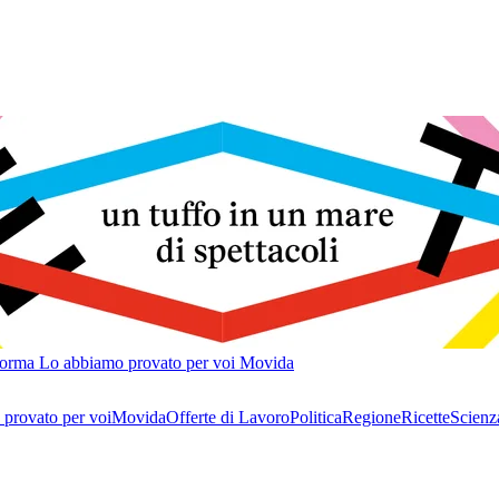
forma
Lo abbiamo provato per voi
Movida
provato per voi
Movida
Offerte di Lavoro
Politica
Regione
Ricette
Scienz