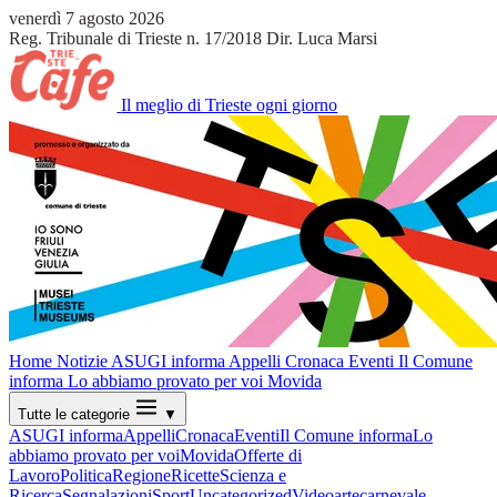
venerdì 7 agosto 2026
Reg. Tribunale di Trieste n. 17/2018
Dir. Luca Marsi
Il meglio di Trieste ogni giorno
Home
Notizie
ASUGI informa
Appelli
Cronaca
Eventi
Il Comune
informa
Lo abbiamo provato per voi
Movida
Tutte le categorie
▼
ASUGI informa
Appelli
Cronaca
Eventi
Il Comune informa
Lo
abbiamo provato per voi
Movida
Offerte di
Lavoro
Politica
Regione
Ricette
Scienza e
Ricerca
Segnalazioni
Sport
Uncategorized
Video
arte
carnevale