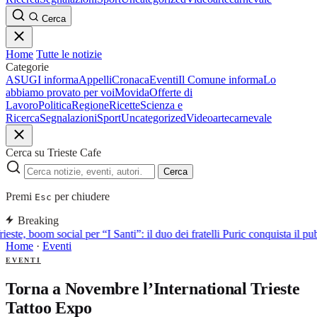
Cerca
Home
Tutte le notizie
Categorie
ASUGI informa
Appelli
Cronaca
Eventi
Il Comune informa
Lo
abbiamo provato per voi
Movida
Offerte di
Lavoro
Politica
Regione
Ricette
Scienza e
Ricerca
Segnalazioni
Sport
Uncategorized
Video
arte
carnevale
Cerca su Trieste Cafe
Cerca
Premi
per chiudere
Esc
Breaking
ieste, boom social per “I Santi”: il duo dei fratelli Puric conquista i
Home
·
Eventi
EVENTI
Torna a Novembre l’International Trieste
Tattoo Expo