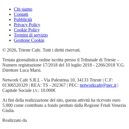
Chi siamo
Contatti
Pubblicità
Privacy Policy
Cookie Policy
Termini di servizio
Gestione Cookie
© 2026, Trieste Cafe. Tutti i diritti riservati.
Testata giornalistica online iscritta presso il Tribunale di Trieste –
Numero registrazione 17/2018 del 10 luglio 2018 - 2266/2018 V.G.
Direttore Luca Marsi.
Network Cafe S.R.L - Via Palestrina 10, 34133 Trieste | C.F:
01306520329 | REA: TS - 202367 | PEC:
networkcafe@pec.it
|
Capitale Sociale i.v.: 10.000€
Ai fini della realizzazione del sito, questa attività ha ricevuto euro
5.000 come contributo a fondo perduto dalla Regione Friuli Venezia
Giulia.
Realizzato da