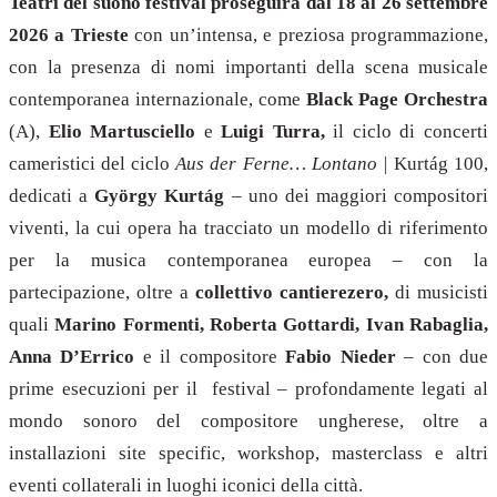
Teatri del suono festival proseguirà dal 18 al 26 settembre
2026 a Trieste
con un’intensa, e preziosa programmazione,
con la presenza di nomi importanti della scena musicale
contemporanea internazionale, come
Black Page Orchestra
(A),
Elio Martusciello
e
Luigi Turra
,
il ciclo di
concerti
cameristici del ciclo
Aus der Ferne… Lontano |
Kurtág 100,
dedicati a
György Kurtág
– uno dei maggiori compositori
viventi, la cui opera ha tracciato un modello di riferimento
per la musica contemporanea europea – con la
partecipazione, oltre a
collettivo cantierezero,
di musicisti
quali
Marino Formenti, Roberta Gottardi, Ivan Rabaglia,
Anna D’Errico
e il compositore
Fabio Nieder
– con due
prime esecuzioni per il festival – profondamente legati al
mondo sonoro del compositore ungherese, oltre a
installazioni site specific, workshop, masterclass e altri
eventi collaterali in luoghi iconici della città.