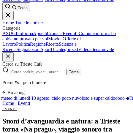
Cerca
Home
Tutte le notizie
Categorie
ASUGI informa
Appelli
Cronaca
Eventi
Il Comune informa
Lo
abbiamo provato per voi
Movida
Offerte di
Lavoro
Politica
Regione
Ricette
Scienza e
Ricerca
Segnalazioni
Sport
Uncategorized
Video
arte
carnevale
Cerca su Trieste Cafe
Cerca
Premi
per chiudere
Esc
Breaking
 meteo di lunedì 10 agosto, cielo poco nuvoloso e super caldooooo
◆
Tr
Home
·
Eventi
EVENTI
Suoni d’avanguardia e natura: a Trieste
torna «Na pragu», viaggio sonoro tra