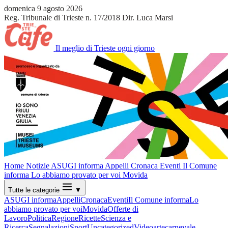
domenica 9 agosto 2026
Reg. Tribunale di Trieste n. 17/2018
Dir. Luca Marsi
Il meglio di Trieste ogni giorno
Home
Notizie
ASUGI informa
Appelli
Cronaca
Eventi
Il Comune
informa
Lo abbiamo provato per voi
Movida
Tutte le categorie
▼
ASUGI informa
Appelli
Cronaca
Eventi
Il Comune informa
Lo
abbiamo provato per voi
Movida
Offerte di
Lavoro
Politica
Regione
Ricette
Scienza e
Ricerca
Segnalazioni
Sport
Uncategorized
Video
arte
carnevale