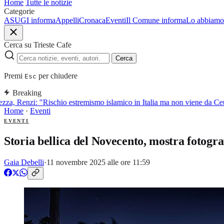
Home
Tutte le notizie
Categorie
ASUGI informa
Appelli
Cronaca
Eventi
Il Comune informa
Lo abbiamo 
Cerca su Trieste Cafe
Cerca
Premi
per chiudere
Esc
Breaking
za, Renzi: "Rischio estremismo islamico in Italia ma non viene da Ceu
Home
·
Eventi
EVENTI
Storia bellica del Novecento, mostra fotogra
Gaia Debelli
·
11 novembre 2025 alle ore 11:59