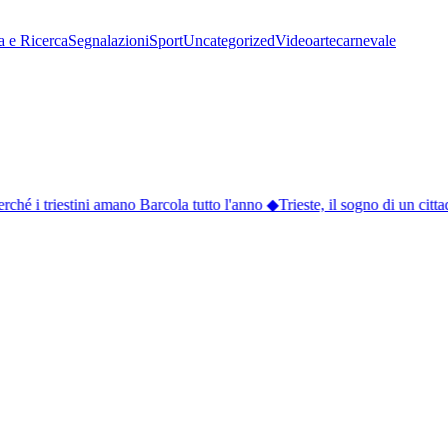
a e Ricerca
Segnalazioni
Sport
Uncategorized
Video
arte
carnevale
hé i triestini amano Barcola tutto l'anno
◆
Trieste, il sogno di un citta