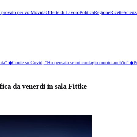
provato per voi
Movida
Offerte di Lavoro
Politica
Regione
Ricette
Scienz
ta"
◆
Conte su Covid, "Ho pensato se mi contagio muoio anch'io"
◆
Perc
fica da venerdì in sala Fittke