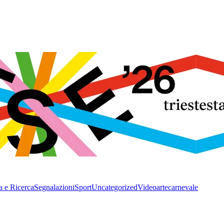
a e Ricerca
Segnalazioni
Sport
Uncategorized
Video
arte
carnevale