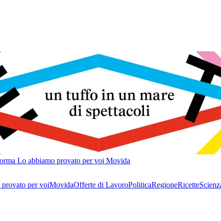
forma
Lo abbiamo provato per voi
Movida
provato per voi
Movida
Offerte di Lavoro
Politica
Regione
Ricette
Scienz