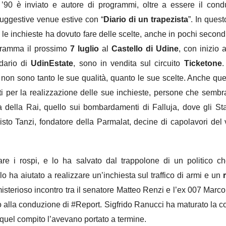
i ’90 è inviato e autore di programmi, oltre a essere il con
suggestive venue estive con “
Diario di un trapezista
”. In ques
 le inchieste ha dovuto fare delle scelte, anche in pochi second
ogramma il prossimo
7 luglio
al
Castello di Udine
, con inizio 
ndario di
UdinEstate
, sono in vendita sul circuito
Ticketone
.
 non sono tanto le sue qualità, quanto le sue scelte. Anche qu
nti per la realizzazione delle sue inchieste, persone che sem
a della Rai, quello sui bombardamenti di Falluja, dove gli Sta
isto Tanzi, fondatore della Parmalat, decine di capolavori del v
re i rospi, e lo ha salvato dal trappolone di un politico ch
o ha aiutato a realizzare un’inchiesta sul traffico di armi e un
isterioso incontro tra il senatore Matteo Renzi e l’ex 007 Marco
tuirlo alla conduzione di #Report. Sigfrido Ranucci ha maturato la 
quel compito l’avevano portato a termine.