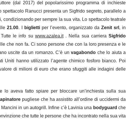
duttore (dal 2017) del popolarissimo programma di inchieste
to spettacolo Ranucci presenta un Sigfrido segreto, parallelo a
i, condizionando per sempre la sua vita. Lo spettacolo teatrale
alle
21.00
. I
biglietti
per l’evento, organizzato da
Zenit srl
, in
 Tutte le info su
www.azalea.it
.
Nella sua carriera
Sigfrido
elle che non fa. Ci sono persone che con la loro presenza e le
brano uscite da un romanzo. C’è un
vagabondo
che lo aiuta a
ti Uniti hanno utilizzato l’agente chimico fosforo bianco. Poi
alore di milioni di euro che erano sfuggiti alle indagini delle
e lo aveva fatto spiare per bloccare un’inchiesta sulla sua
rapinatore
pugliese che ha assistito all’ordine di uccidermi da
 Mancini in un autogrill. Infine c’è Lavinia una
bodyguard
che
convinzione che tutte le persone che ha incontrato nella sua vita