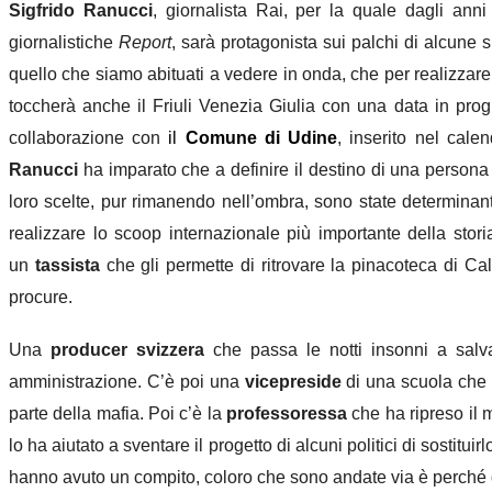
Sigfrido Ranucci
, giornalista Rai, per la quale dagli ann
giornalistiche
Report
, sarà protagonista sui palchi di alcune 
quello che siamo abituati a vedere in onda, che per realizzare
toccherà anche il Friuli Venezia Giulia con una data in pr
collaborazione con
il
Comune di Udine
, inserito nel cale
Ranucci
ha imparato che a definire il destino di una persona
loro scelte, pur rimanendo nell’ombra, sono state determina
realizzare lo scoop internazionale più importante della stori
un
tassista
che gli permette di ritrovare la pinacoteca di Cal
procure.
Una
producer svizzera
che passa le notti insonni a salva
amministrazione. C’è poi una
vicepreside
di una scuola che l
parte della mafia. Poi c’è la
professoressa
che ha ripreso il m
lo ha aiutato a sventare il progetto di alcuni politici di sosti
hanno avuto un compito, coloro che sono andate via è perché 