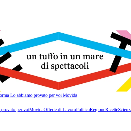
forma
Lo abbiamo provato per voi
Movida
provato per voi
Movida
Offerte di Lavoro
Politica
Regione
Ricette
Scienz