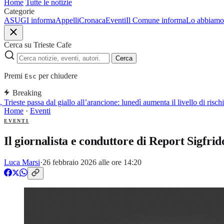
Home
Tutte le notizie
Categorie
ASUGI informa
Appelli
Cronaca
Eventi
Il Comune informa
Lo abbiamo 
Cerca su Trieste Cafe
Cerca
Premi
per chiudere
Esc
Breaking
rieste passa dal giallo all’arancione: lunedì aumenta il livello di rischio
Home
·
Eventi
EVENTI
Il giornalista e conduttore di Report Sigfri
Luca Marsi
·
26 febbraio 2026 alle ore 14:20