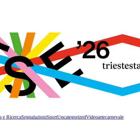
a e Ricerca
Segnalazioni
Sport
Uncategorized
Video
arte
carnevale