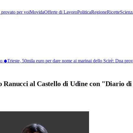
provato per voi
Movida
Offerte di Lavoro
Politica
Regione
Ricette
Scienz
◆
Trieste, 50mila euro per dare nome ai marinai dello Scirè: Dna proverà
do Ranucci al Castello di Udine con "Diario di