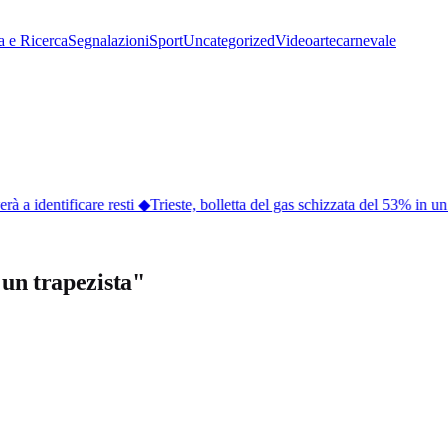
a e Ricerca
Segnalazioni
Sport
Uncategorized
Video
arte
carnevale
 a identificare resti
◆
Trieste, bolletta del gas schizzata del 53% in un
 un trapezista"