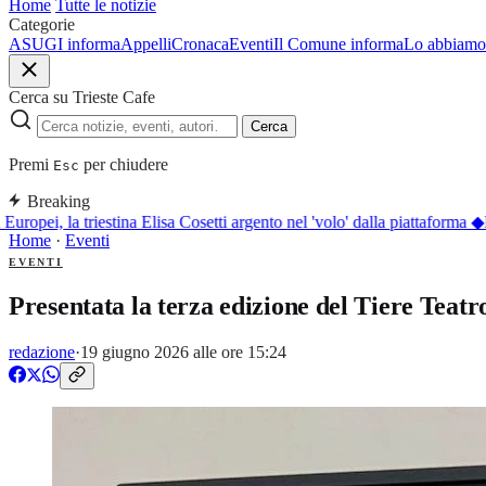
Home
Tutte le notizie
Categorie
ASUGI informa
Appelli
Cronaca
Eventi
Il Comune informa
Lo abbiamo 
Cerca su Trieste Cafe
Cerca
Premi
per chiudere
Esc
Breaking
uropei, la triestina Elisa Cosetti argento nel 'volo' dalla piattaforma
◆
La
Home
·
Eventi
EVENTI
Presentata la terza edizione del Tiere Teatr
redazione
·
19 giugno 2026 alle ore 15:24