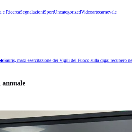
a e Ricerca
Segnalazioni
Sport
Uncategorized
Video
arte
carnevale
Sauris, maxi esercitazione dei Vigili del Fuoco sulla diga: recupero nel
a annuale