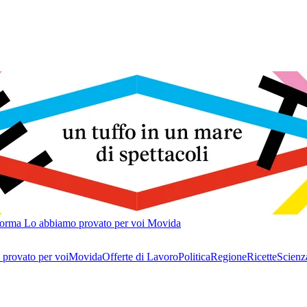
forma
Lo abbiamo provato per voi
Movida
provato per voi
Movida
Offerte di Lavoro
Politica
Regione
Ricette
Scienz