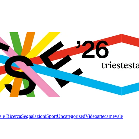
a e Ricerca
Segnalazioni
Sport
Uncategorized
Video
arte
carnevale