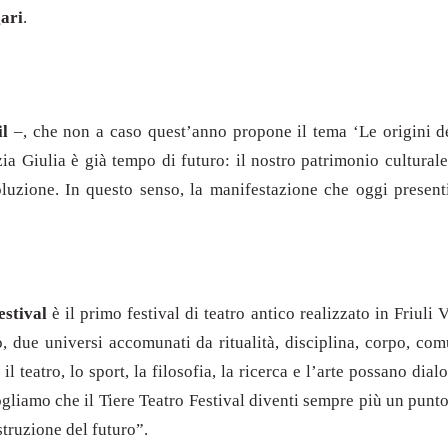
ari
.
il
–, che non a caso quest’anno propone il tema ‘Le origini del
zia Giulia è già tempo di futuro: il nostro patrimonio culturale
zione. In questo senso, la manifestazione che oggi presentia
estival
è il primo festival di teatro antico realizzato in Friuli 
ico, due universi accomunati da ritualità, disciplina, corpo, c
il teatro, lo sport, la filosofia, la ricerca e l’arte possano d
gliamo che il Tiere Teatro Festival diventi sempre più un punto
struzione del futuro”.