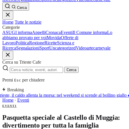
Cerca
Home
Tutte le notizie
Categorie
ASUGI informa
Appelli
Cronaca
Eventi
Il Comune informa
Lo
abbiamo provato per voi
Movida
Offerte di
Lavoro
Politica
Regione
Ricette
Scienza e
Ricerca
Segnalazioni
Sport
Uncategorized
Video
arte
carnevale
Cerca su Trieste Cafe
Cerca
Premi
per chiudere
Esc
Breaking
ieste, il caldo allenta la morsa: nel weekend si scende al bollino giallo
Home
·
Eventi
EVENTI
Pasquetta speciale al Castello di Muggia:
divertimento per tutta la famiglia