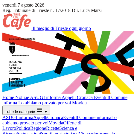
venerdì 7 agosto 2026
Reg. Tribunale di Trieste n. 17/2018
Dir. Luca Marsi
Il meglio di Trieste ogni giorno
Home
Notizie
ASUGI informa
Appelli
Cronaca
Eventi
Il Comune
informa
Lo abbiamo provato per voi
Movida
Tutte le categorie
▼
ASUGI informa
Appelli
Cronaca
Eventi
Il Comune informa
Lo
abbiamo provato per voi
Movida
Offerte di
Lavoro
Politica
Regione
Ricette
Scienza e
Ricerca
Segnalazioni
Sport
Uncategorized
Video
arte
carnevale