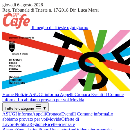
giovedì 6 agosto 2026
Reg. Tribunale di Trieste n. 17/2018
Dir. Luca Marsi
Il meglio di Trieste ogni giorno
Home
Notizie
ASUGI informa
Appelli
Cronaca
Eventi
Il Comune
informa
Lo abbiamo provato per voi
Movida
Tutte le categorie
▼
ASUGI informa
Appelli
Cronaca
Eventi
Il Comune informa
Lo
abbiamo provato per voi
Movida
Offerte di
Lavoro
Politica
Regione
Ricette
Scienza e
Ricerca
Segnalazioni
Sport
Uncategorized
Video
arte
carnevale