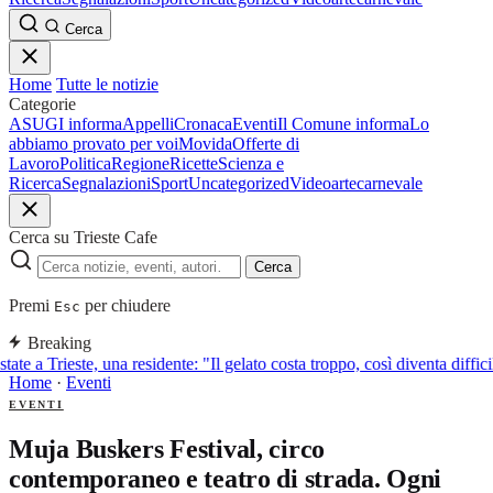
Cerca
Home
Tutte le notizie
Categorie
ASUGI informa
Appelli
Cronaca
Eventi
Il Comune informa
Lo
abbiamo provato per voi
Movida
Offerte di
Lavoro
Politica
Regione
Ricette
Scienza e
Ricerca
Segnalazioni
Sport
Uncategorized
Video
arte
carnevale
Cerca su Trieste Cafe
Cerca
Premi
per chiudere
Esc
Breaking
tate a Trieste, una residente: "Il gelato costa troppo, così diventa diffic
Home
·
Eventi
EVENTI
Muja Buskers Festival, circo
contemporaneo e teatro di strada. Ogni