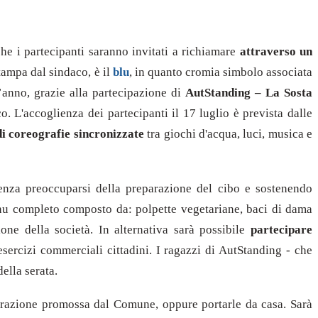
he i partecipanti saranno invitati a richiamare
attraverso un
tampa dal sindaco, è il
blu
, in quanto cromia simbolo associata
’anno, grazie alla partecipazione di
AutStanding – La Sosta
co.
L'accoglienza dei partecipanti il 17 luglio è prevista dalle
i coreografie sincronizzate
tra giochi d'acqua, luci, musica e
enza preoccuparsi della preparazione del cibo e sostenendo
u completo composto da: polpette vegetariane, baci di dama
ione della società. In alternativa sarà possibile
partecipare
esercizi commerciali cittadini. I ragazzi di AutStanding - che
ella serata.
aborazione promossa dal Comune, oppure portarle da casa. Sarà