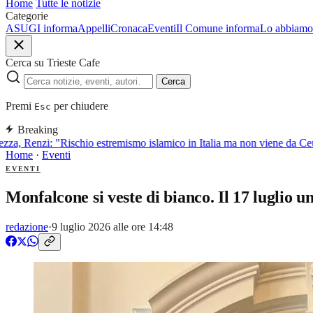
Home
Tutte le notizie
Categorie
ASUGI informa
Appelli
Cronaca
Eventi
Il Comune informa
Lo abbiamo 
Cerca su Trieste Cafe
Cerca
Premi
per chiudere
Esc
Breaking
za, Renzi: "Rischio estremismo islamico in Italia ma non viene da Ceu
Home
·
Eventi
EVENTI
Monfalcone si veste di bianco. Il 17 luglio u
redazione
·
9 luglio 2026 alle ore 14:48