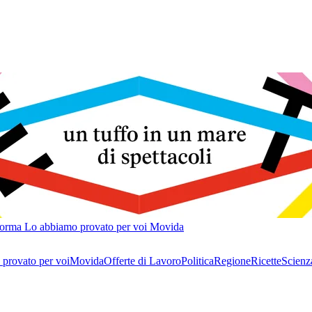
forma
Lo abbiamo provato per voi
Movida
provato per voi
Movida
Offerte di Lavoro
Politica
Regione
Ricette
Scienz