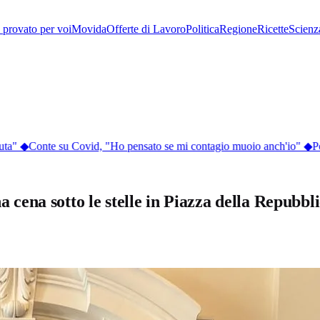
provato per voi
Movida
Offerte di Lavoro
Politica
Regione
Ricette
Scienz
ta"
◆
Conte su Covid, "Ho pensato se mi contagio muoio anch'io"
◆
Per
na cena sotto le stelle in Piazza della Repubbl