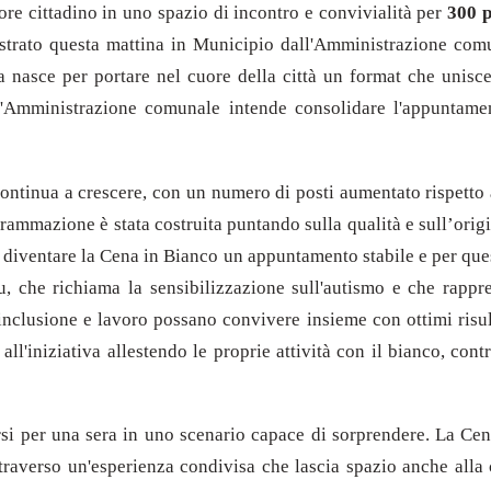
e cittadino in uno spazio di incontro e convivialità per
300 p
llustrato questa mattina in Municipio dall'Amministrazione com
va nasce per portare nel cuore della città un format che unisce
 L'Amministrazione comunale intende consolidare l'appuntament
ontinua a crescere, con un numero di posti aumentato rispetto a
rammazione è stata costruita puntando sulla qualità e sull’origin
far diventare la Cena in Bianco un appuntamento stabile e per que
lu, che richiama la sensibilizzazione sull'autismo e che rapp
nclusione e lavoro possano convivere insieme con ottimi risul
ll'iniziativa allestendo le proprie attività con il bianco, co
rsi per una sera in uno scenario capace di sorprendere. La Ce
raverso un'esperienza condivisa che lascia spazio anche alla cu