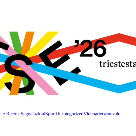
a e Ricerca
Segnalazioni
Sport
Uncategorized
Video
arte
carnevale