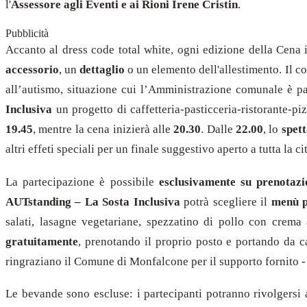
l'
Assessore agli Eventi e ai Rioni Irene Cristin
.
Pubblicità
Accanto al dress code total white, ogni edizione della Cena i
accessorio
, un
dettaglio
o un elemento dell'allestimento. Il co
all’autismo, situazione cui l’Amministrazione comunale è par
Inclusiva
un progetto di caffetteria-pasticceria-ristorante-p
19.45
, mentre la cena inizierà alle
20.30
. Dalle
22.00
, lo
spett
altri effeti speciali per un finale suggestivo aperto a tutta la c
La partecipazione è possibile
esclusivamente su prenotazi
AUTstanding – La Sosta Inclusiva
potrà scegliere il
menù 
salati, lasagne vegetariane, spezzatino di pollo con crema a
gratuitamente
, prenotando il proprio posto e portando da ca
ringraziano il Comune di Monfalcone per il supporto fornito - 
Le bevande sono escluse: i partecipanti potranno rivolgersi 