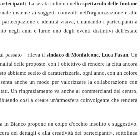
artecipanti
. La serata culmina nello
spettacolo delle fontane
unale insieme ai soggetti coinvolti nell'organizzazione e alle
 partecipazione e identità visiva, chiamando i partecipanti a
o negli anni e farne uno degli eventi distintivi dell'estate
l passato – rileva il
sindaco di Monfalcone
,
Luca Fasan
. Un
alità delle proposte, con l’obiettivo di rendere la città ancora
sto abbiamo scelto di caratterizzarla, ogni anno, con un colore
resenta anche un modo per valorizzare la collaborazione con
tati. Un ringraziamento va anche ai commercianti del centro,
ntribuendo così a creare un'atmosfera coinvolgente che renderà
na in Bianco propone un colpo d'occhio insolito e suggestivo,
ra dei dettagli e alla creatività dei partecipanti», sottolinea