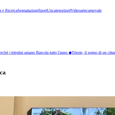
a e Ricerca
Segnalazioni
Sport
Uncategorized
Video
arte
carnevale
ché i triestini amano Barcola tutto l'anno
◆
Trieste, il sogno di un citta
ica