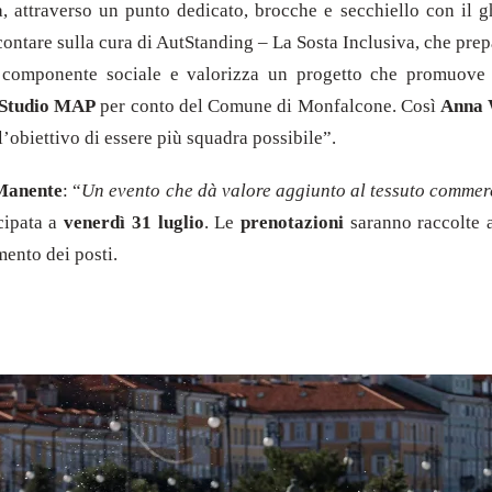
, attraverso un punto dedicato, brocche e secchiello con il ghia
 contare sulla cura di AutStanding – La Sosta Inclusiva, che prep
a componente sociale e valorizza un progetto che promuove in
Studio MAP
per conto del Comune di Monfalcone. Così
Anna 
 l’obiettivo di essere più squadra possibile”.
Manente
: “
Un evento che dà valore aggiunto al tessuto commercia
icipata a
venerdì 31 luglio
. Le
prenotazioni
saranno raccolte 
mento dei posti.