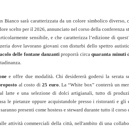
n Bianco sarà caratterizzata da un colore simbolico diverso, c
lore scelto per il 2026, annunciato nel corso della conferenza s
ticolarmente sensibile, e che caratterizza l’edizione di quest
izzeria dove lavorano giovani con disturbi dello spettro autisti
acolo delle fontane danzanti
proporrà circa
quaranta minuti d
ittadinanza.
one
e offre due modalità. Chi desidererà godersi la serata s
proposto
al costo di
25 euro
. La “White box” conterrà un men
l latte e una selezione di dolci artigianali, tutto di produz
sa le pietanze oppure acquistandole presso i ristoranti e gli 
saranno presenti come hostess e steward durante tutto il corso d
alle attività commerciali della città, nell'ambito di una coll