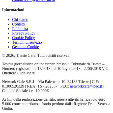
Informazioni
Chi siamo
Contatti
Pubblicità
Privacy Policy
Cookie Policy
Termini di servizio
Gestione Cookie
© 2026, Trieste Cafe. Tutti i diritti riservati.
Testata giornalistica online iscritta presso il Tribunale di Trieste –
Numero registrazione 17/2018 del 10 luglio 2018 - 2266/2018 V.G.
Direttore Luca Marsi.
Network Cafe S.R.L - Via Palestrina 10, 34133 Trieste | C.F:
01306520329 | REA: TS - 202367 | PEC:
networkcafe@pec.it
|
Capitale Sociale i.v.: 10.000€
Ai fini della realizzazione del sito, questa attività ha ricevuto euro
5.000 come contributo a fondo perduto dalla Regione Friuli Venezia
Giulia.