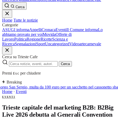
Cerca
Home
Tutte le notizie
Categorie
ASUGI informa
Appelli
Cronaca
Eventi
Il Comune informa
Lo
abbiamo provato per voi
Movida
Offerte di
Lavoro
Politica
Regione
Ricette
Scienza e
Ricerca
Segnalazioni
Sport
Uncategorized
Video
arte
carnevale
Cerca su Trieste Cafe
Cerca
Premi
per chiudere
Esc
Breaking
rgo San Sergio, multa da 100 euro per un sacchetto nel cassonetto sbag
Home
·
Eventi
EVENTI
Trieste capitale del marketing B2B: B2Big
Live 2026 debutta al Generali Convention