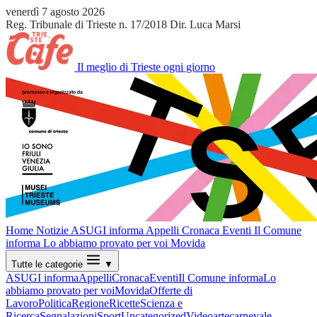
venerdì 7 agosto 2026
Reg. Tribunale di Trieste n. 17/2018
Dir. Luca Marsi
Il meglio di Trieste ogni giorno
Home
Notizie
ASUGI informa
Appelli
Cronaca
Eventi
Il Comune
informa
Lo abbiamo provato per voi
Movida
Tutte le categorie
▼
ASUGI informa
Appelli
Cronaca
Eventi
Il Comune informa
Lo
abbiamo provato per voi
Movida
Offerte di
Lavoro
Politica
Regione
Ricette
Scienza e
Ricerca
Segnalazioni
Sport
Uncategorized
Video
arte
carnevale