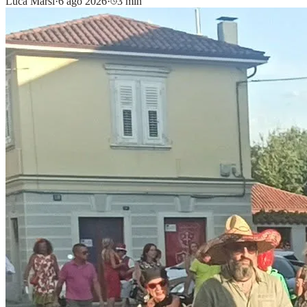
Luca Marsi
·
6 ago 2026
·
3 min