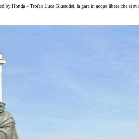
ed by Honda – Trofeo Luca Giustolisi, la gara in acque libere che si sv