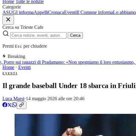
Home
Tutte le notizie
Categorie
ASUGI informa
Appelli
Cronaca
Eventi
Il Comune informa
Lo abbiamo 
Cerca su Trieste Cafe
Cerca
Premi
per chiudere
Esc
Breaking
 Porro sui ragazzi di Pradamano: «Non spegniamo il loro entusiasmo, l
Home
·
Eventi
EVENTI
Il grande baseball Under 18 sbarca in Friuli
Luca Marsi
·
14 maggio 2026 alle ore 20:46