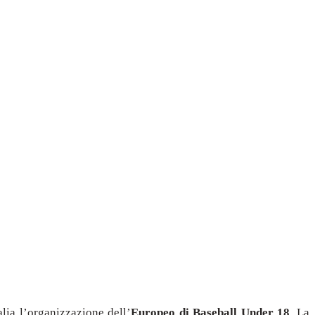
alia l’organizzazione dell’
Europeo di Baseball Under 18
. La