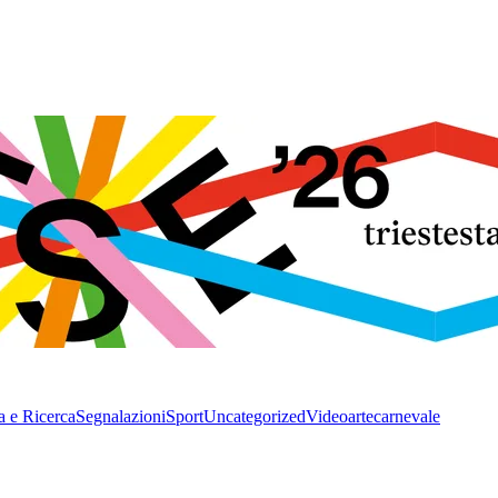
a e Ricerca
Segnalazioni
Sport
Uncategorized
Video
arte
carnevale