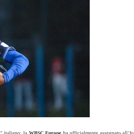
i" italiano: la
WBSC Europe
ha ufficialmente assegnato all’It