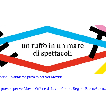
forma
Lo abbiamo provato per voi
Movida
provato per voi
Movida
Offerte di Lavoro
Politica
Regione
Ricette
Scienz