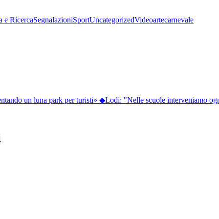
a e Ricerca
Segnalazioni
Sport
Uncategorized
Video
arte
carnevale
ntando un luna park per turisti»
◆
Lodi: "Nelle scuole interveniamo ogni
i