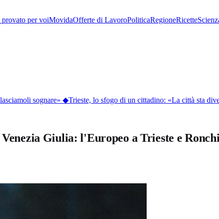
provato per voi
Movida
Offerte di Lavoro
Politica
Regione
Ricette
Scienz
asciamoli sognare»
◆
Trieste, lo sfogo di un cittadino: «La città sta dive
 Venezia Giulia: l'Europeo a Trieste e Ronch