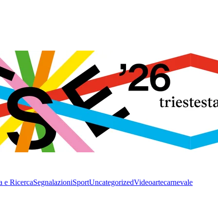
a e Ricerca
Segnalazioni
Sport
Uncategorized
Video
arte
carnevale