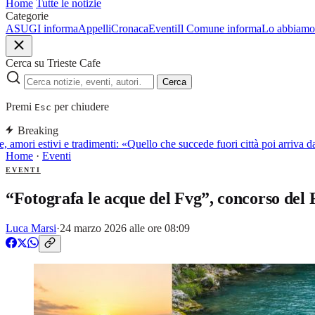
Home
Tutte le notizie
Categorie
ASUGI informa
Appelli
Cronaca
Eventi
Il Comune informa
Lo abbiamo 
Cerca su Trieste Cafe
Cerca
Premi
per chiudere
Esc
Breaking
 amori estivi e tradimenti: «Quello che succede fuori città poi arriva 
Home
·
Eventi
EVENTI
“Fotografa le acque del Fvg”, concorso del R
Luca Marsi
·
24 marzo 2026 alle ore 08:09