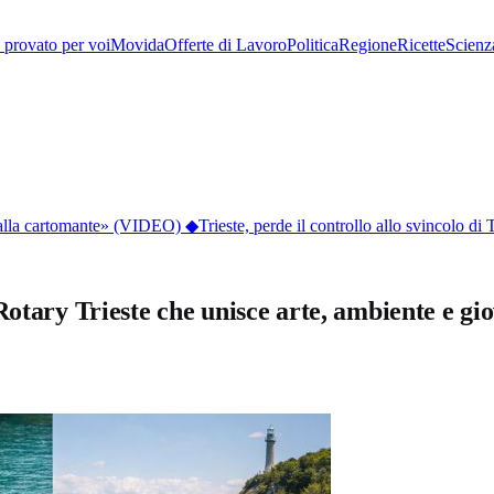
provato per voi
Movida
Offerte di Lavoro
Politica
Regione
Ricette
Scienz
dalla cartomante» (VIDEO)
◆
Trieste, perde il controllo allo svincolo di T
otary Trieste che unisce arte, ambiente e gio