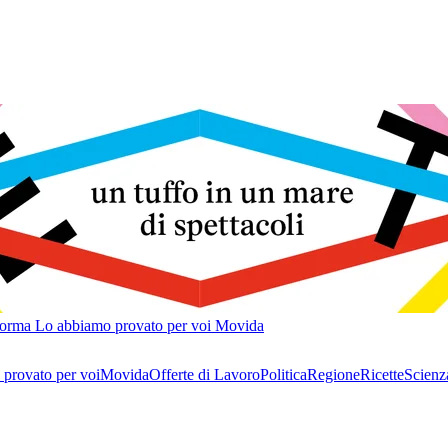
forma
Lo abbiamo provato per voi
Movida
provato per voi
Movida
Offerte di Lavoro
Politica
Regione
Ricette
Scienz