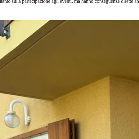
oltanto sulla partecipazione agli eventi, ma hanno conseguenze dirette 