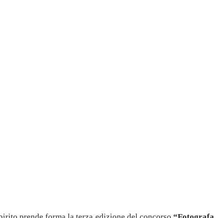
spirito prende forma la terza edizione del concorso
“Fotografa