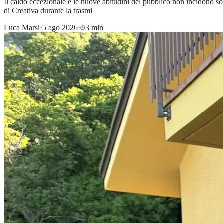
Il caldo eccezionale e le nuove abitudini del pubblico non incidono s
di Creativa durante la trasmi
Luca Marsi
·
5 ago 2026
·
3 min