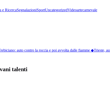
a e Ricerca
Segnalazioni
Sport
Uncategorized
Video
arte
carnevale
rebiciano: auto contro la roccia e poi avvolta dalle fiamme
◆
Trieste, auto
vani talenti