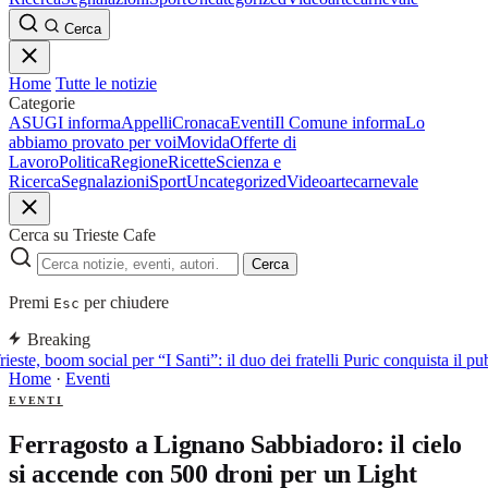
Cerca
Home
Tutte le notizie
Categorie
ASUGI informa
Appelli
Cronaca
Eventi
Il Comune informa
Lo
abbiamo provato per voi
Movida
Offerte di
Lavoro
Politica
Regione
Ricette
Scienza e
Ricerca
Segnalazioni
Sport
Uncategorized
Video
arte
carnevale
Cerca su Trieste Cafe
Cerca
Premi
per chiudere
Esc
Breaking
ieste, boom social per “I Santi”: il duo dei fratelli Puric conquista i
Home
·
Eventi
EVENTI
Ferragosto a Lignano Sabbiadoro: il cielo
si accende con 500 droni per un Light