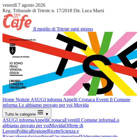
venerdì 7 agosto 2026
Reg. Tribunale di Trieste n. 17/2018
Dir. Luca Marsi
Il meglio di Trieste ogni giorno
Home
Notizie
ASUGI informa
Appelli
Cronaca
Eventi
Il Comune
informa
Lo abbiamo provato per voi
Movida
Tutte le categorie
▼
ASUGI informa
Appelli
Cronaca
Eventi
Il Comune informa
Lo
abbiamo provato per voi
Movida
Offerte di
Lavoro
Politica
Regione
Ricette
Scienza e
Ricerca
Segnalazioni
Sport
Uncategorized
Video
arte
carnevale