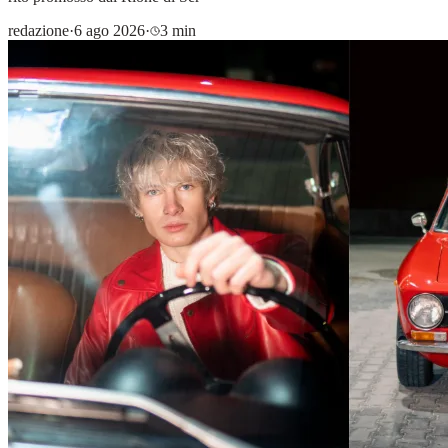
redazione
·
6 ago 2026
·
3 min