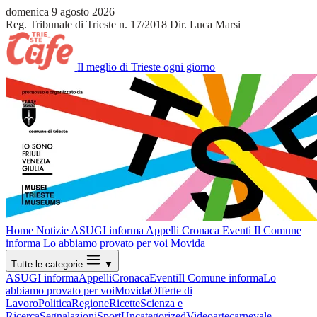
domenica 9 agosto 2026
Reg. Tribunale di Trieste n. 17/2018
Dir. Luca Marsi
Il meglio di Trieste ogni giorno
Home
Notizie
ASUGI informa
Appelli
Cronaca
Eventi
Il Comune
informa
Lo abbiamo provato per voi
Movida
Tutte le categorie
▼
ASUGI informa
Appelli
Cronaca
Eventi
Il Comune informa
Lo
abbiamo provato per voi
Movida
Offerte di
Lavoro
Politica
Regione
Ricette
Scienza e
Ricerca
Segnalazioni
Sport
Uncategorized
Video
arte
carnevale