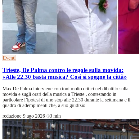
Eventi
Trieste, De Palma contro le regole sulla movida:
«Alle 22.30 basta musica? Così si spegne la città»
Max De Palma interviene con toni molto critici nel dibattito sulla
movida e sugli orari della musica a Trieste , contestando in
particolare l’ipotesi di uno stop alle 22.30 durante la settimana e il
quadro di adempimenti che, a suo giudizio
redazione
·
9 ago 2026
·
3 min