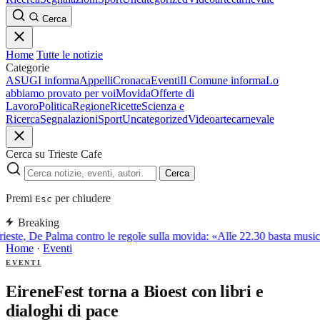
Cerca
Home
Tutte le notizie
Categorie
ASUGI informa
Appelli
Cronaca
Eventi
Il Comune informa
Lo
abbiamo provato per voi
Movida
Offerte di
Lavoro
Politica
Regione
Ricette
Scienza e
Ricerca
Segnalazioni
Sport
Uncategorized
Video
arte
carnevale
Cerca su Trieste Cafe
Cerca
Premi
per chiudere
Esc
Breaking
ieste, De Palma contro le regole sulla movida: «Alle 22.30 basta musica
Home
·
Eventi
EVENTI
EireneFest torna a Bioest con libri e
dialoghi di pace