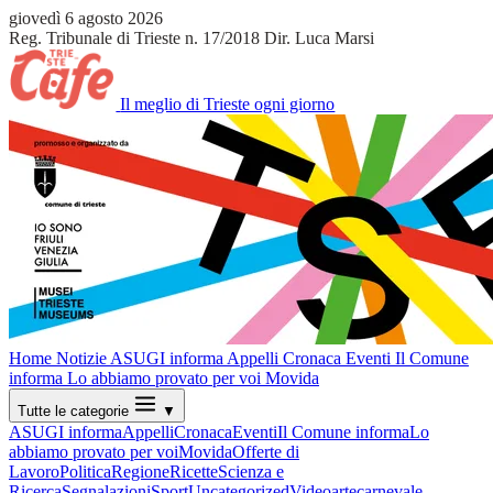
giovedì 6 agosto 2026
Reg. Tribunale di Trieste n. 17/2018
Dir. Luca Marsi
Il meglio di Trieste ogni giorno
Home
Notizie
ASUGI informa
Appelli
Cronaca
Eventi
Il Comune
informa
Lo abbiamo provato per voi
Movida
Tutte le categorie
▼
ASUGI informa
Appelli
Cronaca
Eventi
Il Comune informa
Lo
abbiamo provato per voi
Movida
Offerte di
Lavoro
Politica
Regione
Ricette
Scienza e
Ricerca
Segnalazioni
Sport
Uncategorized
Video
arte
carnevale