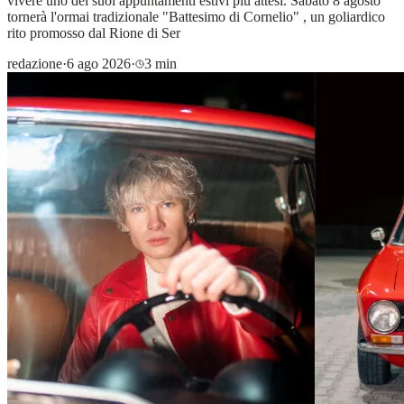
vivere uno dei suoi appuntamenti estivi più attesi. Sabato 8 agosto
tornerà l'ormai tradizionale "Battesimo di Cornelio" , un goliardico
rito promosso dal Rione di Ser
redazione
·
6 ago 2026
·
3 min