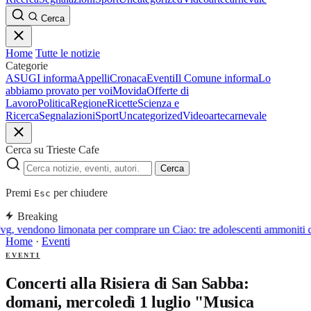
Cerca
Home
Tutte le notizie
Categorie
ASUGI informa
Appelli
Cronaca
Eventi
Il Comune informa
Lo
abbiamo provato per voi
Movida
Offerte di
Lavoro
Politica
Regione
Ricette
Scienza e
Ricerca
Segnalazioni
Sport
Uncategorized
Video
arte
carnevale
Cerca su Trieste Cafe
Cerca
Premi
per chiudere
Esc
Breaking
vg, vendono limonata per comprare un Ciao: tre adolescenti ammoniti da
Home
·
Eventi
EVENTI
Concerti alla Risiera di San Sabba:
domani, mercoledì 1 luglio "Musica