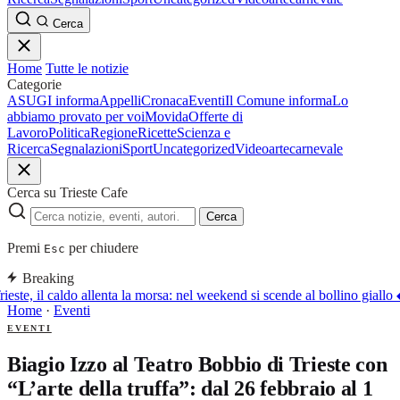
Cerca
Home
Tutte le notizie
Categorie
ASUGI informa
Appelli
Cronaca
Eventi
Il Comune informa
Lo
abbiamo provato per voi
Movida
Offerte di
Lavoro
Politica
Regione
Ricette
Scienza e
Ricerca
Segnalazioni
Sport
Uncategorized
Video
arte
carnevale
Cerca su Trieste Cafe
Cerca
Premi
per chiudere
Esc
Breaking
ieste, il caldo allenta la morsa: nel weekend si scende al bollino giallo
Home
·
Eventi
EVENTI
Biagio Izzo al Teatro Bobbio di Trieste con
“L’arte della truffa”: dal 26 febbraio al 1