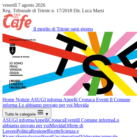
venerdì 7 agosto 2026
Reg. Tribunale di Trieste n. 17/2018
Dir. Luca Marsi
Il meglio di Trieste ogni giorno
Home
Notizie
ASUGI informa
Appelli
Cronaca
Eventi
Il Comune
informa
Lo abbiamo provato per voi
Movida
Tutte le categorie
▼
ASUGI informa
Appelli
Cronaca
Eventi
Il Comune informa
Lo
abbiamo provato per voi
Movida
Offerte di
Lavoro
Politica
Regione
Ricette
Scienza e
Ricerca
Segnalazioni
Sport
Uncategorized
Video
arte
carnevale