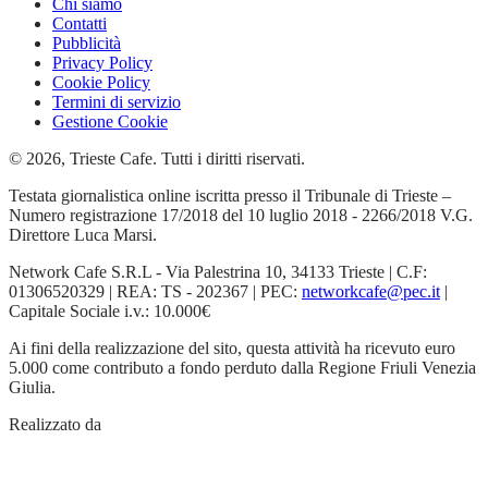
Chi siamo
Contatti
Pubblicità
Privacy Policy
Cookie Policy
Termini di servizio
Gestione Cookie
© 2026, Trieste Cafe. Tutti i diritti riservati.
Testata giornalistica online iscritta presso il Tribunale di Trieste –
Numero registrazione 17/2018 del 10 luglio 2018 - 2266/2018 V.G.
Direttore Luca Marsi.
Network Cafe S.R.L - Via Palestrina 10, 34133 Trieste | C.F:
01306520329 | REA: TS - 202367 | PEC:
networkcafe@pec.it
|
Capitale Sociale i.v.: 10.000€
Ai fini della realizzazione del sito, questa attività ha ricevuto euro
5.000 come contributo a fondo perduto dalla Regione Friuli Venezia
Giulia.
Realizzato da