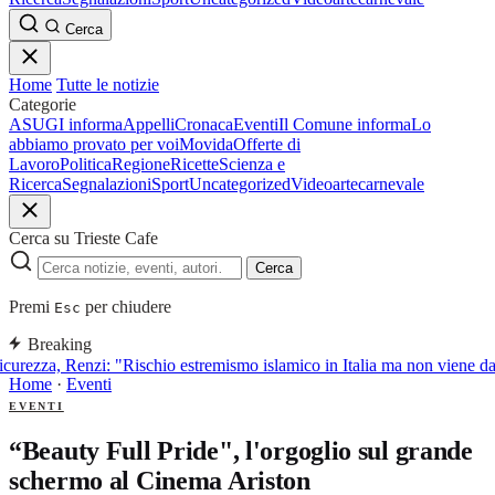
Cerca
Home
Tutte le notizie
Categorie
ASUGI informa
Appelli
Cronaca
Eventi
Il Comune informa
Lo
abbiamo provato per voi
Movida
Offerte di
Lavoro
Politica
Regione
Ricette
Scienza e
Ricerca
Segnalazioni
Sport
Uncategorized
Video
arte
carnevale
Cerca su Trieste Cafe
Cerca
Premi
per chiudere
Esc
Breaking
curezza, Renzi: "Rischio estremismo islamico in Italia ma non viene d
Home
·
Eventi
EVENTI
“Beauty Full Pride", l'orgoglio sul grande
schermo al Cinema Ariston