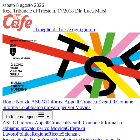
sabato 8 agosto 2026
Reg. Tribunale di Trieste n. 17/2018
Dir. Luca Marsi
Il meglio di Trieste ogni giorno
Home
Notizie
ASUGI informa
Appelli
Cronaca
Eventi
Il Comune
informa
Lo abbiamo provato per voi
Movida
Tutte le categorie
▼
ASUGI informa
Appelli
Cronaca
Eventi
Il Comune informa
Lo
abbiamo provato per voi
Movida
Offerte di
Lavoro
Politica
Regione
Ricette
Scienza e
Ricerca
Segnalazioni
Sport
Uncategorized
Video
arte
carnevale