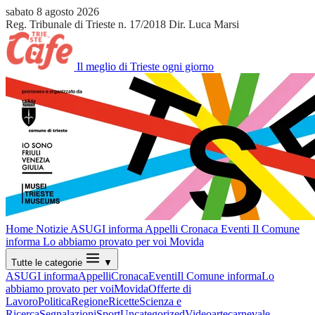
sabato 8 agosto 2026
Reg. Tribunale di Trieste n. 17/2018
Dir. Luca Marsi
Il meglio di Trieste ogni giorno
Home
Notizie
ASUGI informa
Appelli
Cronaca
Eventi
Il Comune
informa
Lo abbiamo provato per voi
Movida
Tutte le categorie
▼
ASUGI informa
Appelli
Cronaca
Eventi
Il Comune informa
Lo
abbiamo provato per voi
Movida
Offerte di
Lavoro
Politica
Regione
Ricette
Scienza e
Ricerca
Segnalazioni
Sport
Uncategorized
Video
arte
carnevale