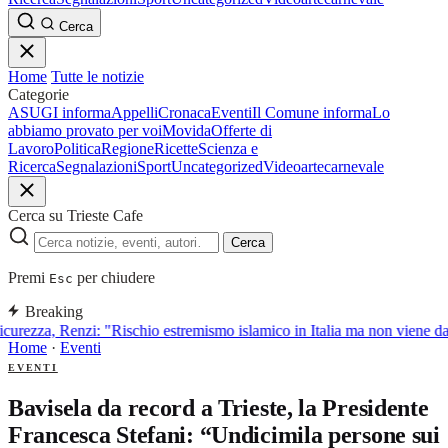
Cerca
Home
Tutte le notizie
Categorie
ASUGI informa
Appelli
Cronaca
Eventi
Il Comune informa
Lo
abbiamo provato per voi
Movida
Offerte di
Lavoro
Politica
Regione
Ricette
Scienza e
Ricerca
Segnalazioni
Sport
Uncategorized
Video
arte
carnevale
Cerca su Trieste Cafe
Cerca
Premi
per chiudere
Esc
Breaking
curezza, Renzi: "Rischio estremismo islamico in Italia ma non viene d
Home
·
Eventi
EVENTI
Bavisela da record a Trieste, la Presidente
Francesca Stefani: “Undicimila persone sui