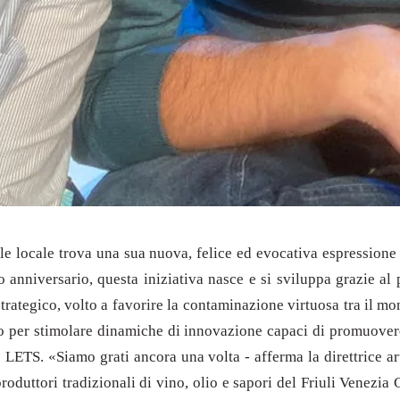
oriale locale trova una sua nuova, felice ed evocativa espression
o anniversario, questa iniziativa nasce e si sviluppa grazie al
rategico, volto a favorire la contaminazione virtuosa tra il mon
 per stimolare dinamiche di innovazione capaci di promuovere l'i
 LETS. «Siamo grati ancora una volta - afferma la direttrice art
oduttori tradizionali di vino, olio e sapori del Friuli Venezia G