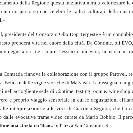
anziamento della Regione questa iniziativa mira a valorizzare le 
mo un percorso che celebra le radici culturali della nostra 
i.»
presidente del Consorzio Olio Dop Tergeste - è un connubio che
uesto prenderà vita nel cuore della città. Da Còntime, oli EVO,
nte-degustatore ne scopre l’essenza più vera, immerso in que
 Contrada rinnova la collaborazione con il gruppo Parovel, realt
era-Belica e delle vigne storiche di Malvasia. La rassegna inau
ati nell'accogliente sede di Còntime Tasting room & wine shop 
 vero e proprio viaggio sensoriale in cui le degustazioni affian
ie alle interpretazioni e alle voci di Giacomo Segulia, che ha
o dalle evocative trame video curate da Mario Bobbio. Il perco
ime una storia da Toso»
in Piazza San Giovanni, 6.