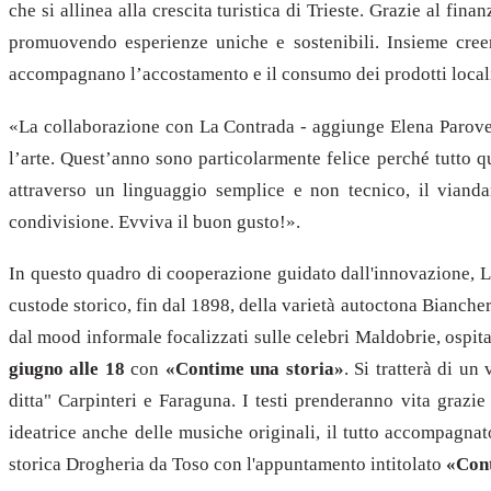
che si allinea alla crescita turistica di Trieste. Grazie al fin
promuovendo esperienze uniche e sostenibili. Insieme creere
accompagnano l’accostamento e il consumo dei prodotti local
«La collaborazione con La Contrada - aggiunge Elena Parovel, 
l’arte. Quest’anno sono particolarmente felice perché tutto q
attraverso un linguaggio semplice e non tecnico, il vianda
condivisione. Evviva il buon gusto!».
In questo quadro di cooperazione guidato dall'innovazione, La
custode storico, fin dal 1898, della varietà autoctona Bianch
dal mood informale focalizzati sulle celebri Maldobrie, ospit
giugno alle 18
con
«Contime una storia»
. Si tratterà di un
ditta" Carpinteri e Faraguna. I testi prenderanno vita graz
ideatrice anche delle musiche originali, il tutto accompagnat
storica Drogheria da Toso con l'appuntamento intitolato
«Cont