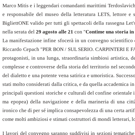
Marco Mitis e i leggendari comandanti marittimi Terdoslavich
e responsabile del museo della letteratura LETS, lettore e s
BigliettONE valido per tutti gli spettacoli della rassegna Let
nella serata del
29 agosto alle 21
con "
Contime una storia in
La manifestazione infine sfocerà in un convegno scientifico 
Riccardo Cepach "PER BON / SUL SERIO. CARPINTERI E FA
protagonisti, in una lunga, straordinaria simbiosi artistica, d
complesse e controverse della storia del territorio nel second
del dialetto e una potente vena satirica e umoristica. Success
stati molto considerati dalla critica, e da quella accademica i
principali questioni storiche e culturali del confine oriental
ma epopea) della navigazione e della marineria di una città
ironico che di per sé implica consapevolezza di una certa artific
come molti ambiziosi e stimati costruttori di mondi letterari, 
I lavori del convegno saranno suddivisi in sezioni tematiche 