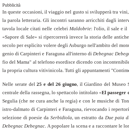
Pubblicità
In queste occasioni, il viaggio nel gusto si svilupperà tra vin
la parola letteraria. Gli incontri saranno arricchiti dagli int
tavola locale citati nelle celebri
Maldobrie
: l'olio, il sale e
«Sapore di Sale» si ripercorrerà invece la storia delle antic
secolo per esplicito volere degli Asburgo nell'ambito del monu
genio di Carpinteri e Faraguna all'interno di
Debegnac Debeg
fio del Mama" al telefono esordisce dicendo con incontenibile e
la propria cultura vitivinicola. Tutti gli appuntamenti "Contim
Nelle serate del
25 e del 26 giugno
, il Giardino del Museo S
centrale della rassegna, lo spettacolo intitolato «
El passeger 
Segulia (che ne cura anche la regia) e con le musiche di Tony
istro-dalmato di Carpinteri e Faraguna, rievocando i repertor
selezione di poesie da
Serbidiola
, un estratto da
Due paia di
Debegnac Debegnac
. A popolare la scena e a raccontare le lo