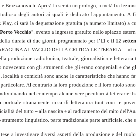
 e Brazzanovich. Aprirà la serata un prologo, a metà fra lezio
tudioso degli autori ai quali è dedicato l'appuntamento. A fin
's Play, ci sarà la degustazione gratuita (a numero limitato) a c
 Porto Vecchio
", evento a ingresso gratuito nello spiazzo ester
della durata di due giorni, programmato per l’
11 e il 12 sett
RAGUNA AL VAGLIO DELLA CRITICA LETTERARIA". «Lino Carp
ella produzione radiofonica, teatrale, giornalistica e letteraria
o novecento con gli strumenti che gli erano congeniali e che gli 
o, località e comicità sono anche le caratteristiche che hanno fa
n particolare. Al contrario la loro produzione e il loro ruolo so
e individuando nel contempo alcune vere peculiarità letterarie: 
 portuale stranamente ricca di letteratura tout court e pover
ialità del tutto – alla nascita e al radicamento del mito dell'Aus
lo strumento linguistico, parte tradizionale parte artificiale, 
tese a investigare diversi aspetti della produzione e del ruolo