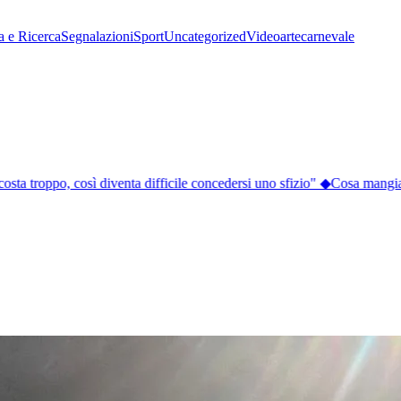
a e Ricerca
Segnalazioni
Sport
Uncategorized
Video
arte
carnevale
osta troppo, così diventa difficile concedersi uno sfizio"
◆
Cosa mangiare 