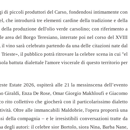
aggi di piccoli produttori del Carso, fondendosi intimamente con
el, che introdurrà tre elementi cardine della tradizione e della
rà della produzione dell'olio verde carsolino; con riferimento a
le area del Borgo Teresiano, interrate poi nel corso del XVIII
il vino sarà celebrato partendo da una delle citazioni nate dal
 Trieste», il pubblico potrà ritrovare la celebre scena in cui "el
la battuta dialettale l'amore viscerale di questo territorio per
rieste Estate 2026, ospiterà alle 21 la messinscena dell’evento
ano Giraldi, Enza De Rose, Omar Giorgio Makhloufi e Giacomo
 rito collettivo che giocherà con il particolarissimo dialetto
tività. Oltre alle immancabili Maldobrie, l'opera proporrà una
si della compagnia – e le irresistibili conversazioni tratte da
na degli autori: il celebre sior Bortolo, siora Nina, Barba Nane,