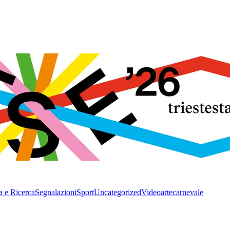
a e Ricerca
Segnalazioni
Sport
Uncategorized
Video
arte
carnevale