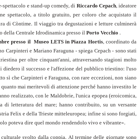
ne-spettacolo e stand-up comedy, di
Riccardo Cepach
, ideatore
e spettacolo, a titolo gratuito, per coloro che acquistato il
ura di Còntime. Il viaggio tra degustazioni e letture culminerà
no della Centrale Idrodinamica presso il
Porto Vecchio
.
embre presso il Museo LETS in Piazza Hortis
, coordinato da
interi e Mariano Faraguna - spiega Cepach - sono stati
 triestina per oltre cinquant'anni, attraversando stagioni molto
diedero il successo e l'affezione del pubblico triestino: l'uso
tto sì che Carpinteri e Faraguna, con rare eccezioni, non siano
no quanto mai meritevoli di attenzione perché hanno investito le
hanno realizzato, con le Maldobrie, l'unica epopea (eroicomica,
a di letteratura del mare; hanno contribuito, su un versante
tria Felix e della Trieste mitteleuropea; infine si sono forgiati,
che solo poteva dire quel mondo rendendolo vivo e vibrante».
 culturale svolto dalla coppia. Al termine delle giornate sono