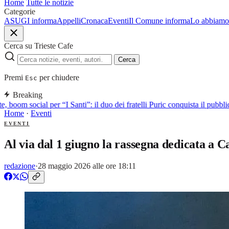
Home
Tutte le notizie
Categorie
ASUGI informa
Appelli
Cronaca
Eventi
Il Comune informa
Lo abbiamo 
Cerca su Trieste Cafe
Cerca
Premi
per chiudere
Esc
Breaking
, boom social per “I Santi”: il duo dei fratelli Puric conquista il pub
Home
·
Eventi
EVENTI
Al via dal 1 giugno la rassegna dedicata a
redazione
·
28 maggio 2026 alle ore 18:11