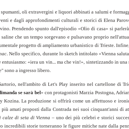
i, spumanti, oli extravergini e liquori abbinati a salumi e form
erventi e dagli approfondimenti culturali e storici di Elena Parov
 il vino. Prendendo spunto dall'episodio «Olio di casa» si parle
he saline che un tempo sorgevano e pulsavano proprio nell'attua
mentale progetto di ampliamento urbanistico di Trieste. Infine, 
nac
. Nello specifico, durante lo sketch intitolato «Vienna saluta
ntusiasmo: «iera un vin... ma che vin!», sintetizzando in una so
e" sono a ingresso libero.
artorio, nell'ambito di Let's Play inserito nel cartellone di T
dimanda se sarà bel
» con protagonisti Marzia Postogna, Adri
 Kozina. La produzione si offrirà come un affettuoso e ironico
i più amati proposti dalla Contrada nei suoi cinquant'anni di at
 calze di seta di Vienna
– uno dei più celebri e storici succes
ro incredibili storie torneranno le figure mitiche nate dalla pen