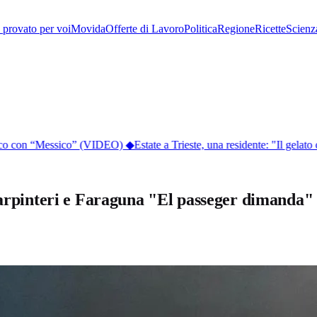
provato per voi
Movida
Offerte di Lavoro
Politica
Regione
Ricette
Scienz
blico con “Messico” (VIDEO)
◆
Estate a Trieste, una residente: "Il gelato c
 Carpinteri e Faraguna "El passeger dimanda"