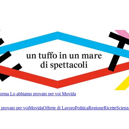
forma
Lo abbiamo provato per voi
Movida
provato per voi
Movida
Offerte di Lavoro
Politica
Regione
Ricette
Scienz