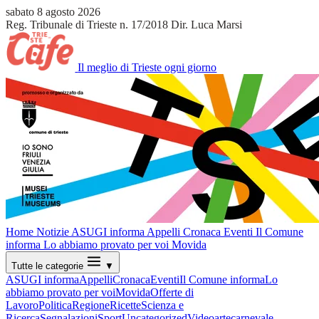
sabato 8 agosto 2026
Reg. Tribunale di Trieste n. 17/2018
Dir. Luca Marsi
Il meglio di Trieste ogni giorno
Home
Notizie
ASUGI informa
Appelli
Cronaca
Eventi
Il Comune
informa
Lo abbiamo provato per voi
Movida
Tutte le categorie
▼
ASUGI informa
Appelli
Cronaca
Eventi
Il Comune informa
Lo
abbiamo provato per voi
Movida
Offerte di
Lavoro
Politica
Regione
Ricette
Scienza e
Ricerca
Segnalazioni
Sport
Uncategorized
Video
arte
carnevale