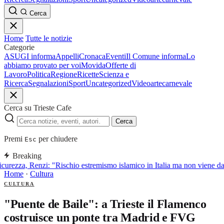
Cerca
Home
Tutte le notizie
Categorie
ASUGI informa
Appelli
Cronaca
Eventi
Il Comune informa
Lo
abbiamo provato per voi
Movida
Offerte di
Lavoro
Politica
Regione
Ricette
Scienza e
Ricerca
Segnalazioni
Sport
Uncategorized
Video
arte
carnevale
Cerca su Trieste Cafe
Cerca
Premi
per chiudere
Esc
Breaking
curezza, Renzi: "Rischio estremismo islamico in Italia ma non viene d
Home
·
Cultura
CULTURA
"Puente de Baile": a Trieste il Flamenco
costruisce un ponte tra Madrid e FVG