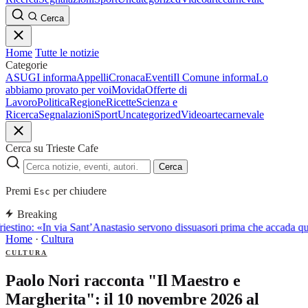
Cerca
Home
Tutte le notizie
Categorie
ASUGI informa
Appelli
Cronaca
Eventi
Il Comune informa
Lo
abbiamo provato per voi
Movida
Offerte di
Lavoro
Politica
Regione
Ricette
Scienza e
Ricerca
Segnalazioni
Sport
Uncategorized
Video
arte
carnevale
Cerca su Trieste Cafe
Cerca
Premi
per chiudere
Esc
Breaking
iestino: «In via Sant’Anastasio servono dissuasori prima che accada q
Home
·
Cultura
CULTURA
Paolo Nori racconta "Il Maestro e
Margherita": il 10 novembre 2026 al