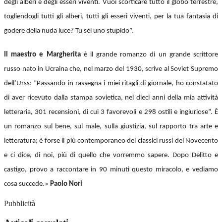
degli alberi e degli esseri viventi. Vuoi scorticare tutto il globo terrestre,
togliendogli tutti gli alberi, tutti gli esseri viventi, per la tua fantasia di
godere della nuda luce? Tu sei uno stupido”.
Il maestro e Margherita
è il grande romanzo di un grande scrittore
russo nato in Ucraina che, nel marzo del 1930, scrive al Soviet Supremo
dell’Urss: “Passando in rassegna i miei ritagli di giornale, ho constatato
di aver ricevuto dalla stampa sovietica, nei dieci anni della mia attività
letteraria, 301 recensioni, di cui 3 favorevoli e 298 ostili e ingiuriose”. È
un romanzo sul bene, sul male, sulla giustizia, sul rapporto tra arte e
letteratura; è forse il più contemporaneo dei classici russi del Novecento
e ci dice, di noi, più di quello che vorremmo sapere. Dopo Delitto e
castigo, provo a raccontare in 90 minuti questo miracolo, e vediamo
cosa succede.»
Paolo Nori
Pubblicità