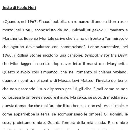
Testo di Paolo Nori
«Quando, nel 1967, Einaudi pubblica un romanzo di uno scrittore russo
morto nel 1940, sconosciuto da noi, Michail Bulgakov, Il maestro e
Margherita, Eugenio Montale scrive che siamo di fronte a “un miracolo
che ognuno deve salutare con commozione”. L’anno successivo, nel
1968, i Rolling Stones incidono una canzone,
Sympathy for the Devil
,
che Mick Jagger ha scritto dopo aver letto Il maestro e Margherita.
Questo diavolo così simpatico, che nel romanzo si chiama Woland,
quando incontra, nel centro di Mosca, Levi Matteo, l’inviato del bene,
che non nasconde il suo disprezzo per lui, gli dice: “Parli come se non
conoscessi le ombre e neppure il male. Ma cerca, se puoi, di meditare su
questa domanda: che mai farebbe il tuo bene, se non esistesse il male, e
come apparirebbe la terra, se scomparissero le ombre? Gli uomini, le
cose, proiettano ombre. Guarda l’ombra della mia spada. E le ombre