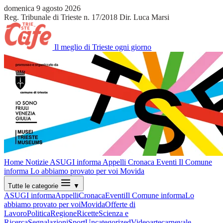
domenica 9 agosto 2026
Reg. Tribunale di Trieste n. 17/2018
Dir. Luca Marsi
Il meglio di Trieste ogni giorno
Home
Notizie
ASUGI informa
Appelli
Cronaca
Eventi
Il Comune
informa
Lo abbiamo provato per voi
Movida
Tutte le categorie
▼
ASUGI informa
Appelli
Cronaca
Eventi
Il Comune informa
Lo
abbiamo provato per voi
Movida
Offerte di
Lavoro
Politica
Regione
Ricette
Scienza e
Ricerca
Segnalazioni
Sport
Uncategorized
Video
arte
carnevale