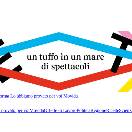
forma
Lo abbiamo provato per voi
Movida
provato per voi
Movida
Offerte di Lavoro
Politica
Regione
Ricette
Scienz