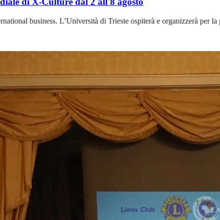
iale di X-Culture dal 2 all'8 agosto
ernational business. L’Università di Trieste ospiterà e organizzerà per l