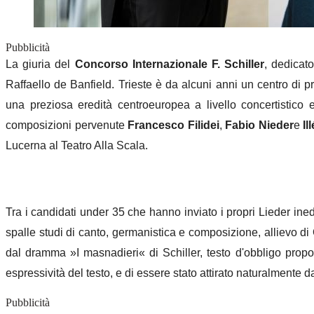
Pubblicità
La giuria del
Concorso Internazionale F. Schiller
, dedicat
Raffaello de Banfield. Trieste è da alcuni anni un centro di p
una preziosa eredità centroeuropea a livello concertistico
composizioni pervenute
Francesco Filidei
,
Fabio Nieder
e
Il
Lucerna al Teatro Alla Scala.
Tra i candidati under 35 che hanno inviato i propri Lieder in
spalle studi di canto, germanistica e composizione, allievo di O
dal dramma »I masnadieri« di Schiller, testo d'obbligo propo
espressività del testo, e di essere stato attirato naturalmente 
Pubblicità