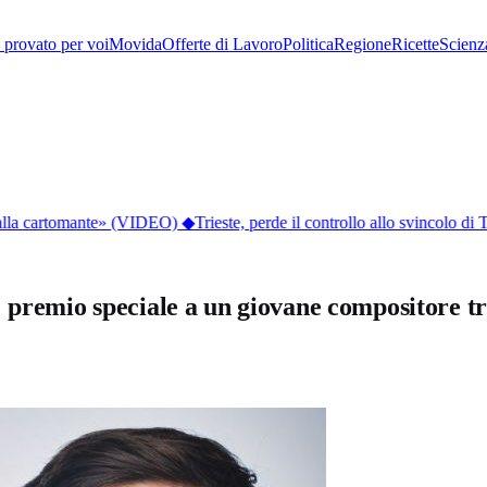
provato per voi
Movida
Offerte di Lavoro
Politica
Regione
Ricette
Scienz
dalla cartomante» (VIDEO)
◆
Trieste, perde il controllo allo svincolo di T
 premio speciale a un giovane compositore tr