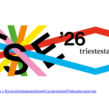
a e Ricerca
Segnalazioni
Sport
Uncategorized
Video
arte
carnevale