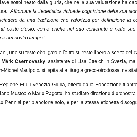
iave sottolineato dalla giuria, che nella sua valutazione ha da
ra. “
Affrontare la liederistica richiede cognizione della sua stor
cindere da una tradizione che valorizza per definizione la c
i al posto giusto, come anche nel suo contenuto e nelle sue
one del nostro tempo
.”
ni, uno su testo obbligato e l'altro su testo libero a scelta del
e
Márk Csernovszky
, assistente di Lisa Streich in Svezia, ma
an-Michel Maulpoix, si ispita alla liturgia greco-otrodossa, rivis
a Regione Friuli Venezia Giulia, offerto dalla Fondazione filant
 Diana Mustea e Mario Pagotto, ha studiato direzione d’orchestr
co Pennisi per pianoforte solo, e per la stessa etichetta discog