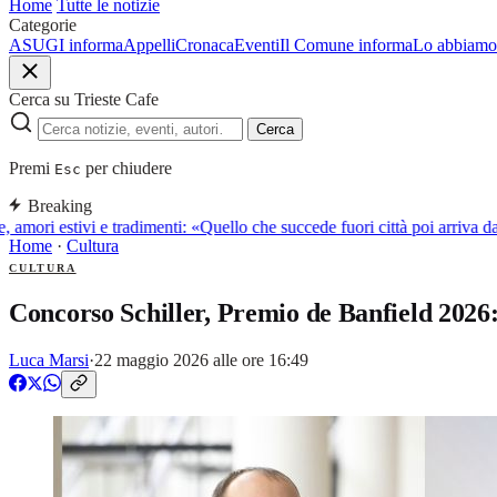
Home
Tutte le notizie
Categorie
ASUGI informa
Appelli
Cronaca
Eventi
Il Comune informa
Lo abbiamo 
Cerca su Trieste Cafe
Cerca
Premi
per chiudere
Esc
Breaking
 amori estivi e tradimenti: «Quello che succede fuori città poi arriva 
Home
·
Cultura
CULTURA
Concorso Schiller, Premio de Banfield 2026:
Luca Marsi
·
22 maggio 2026 alle ore 16:49