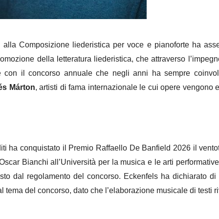
o alla Composizione liederistica per voce e pianoforte ha ass
romozione della letteratura liederistica, che attraverso l’impeg
 e con il concorso annuale che negli anni ha sempre coinvolt
lés Márton
, artisti di fama internazionale le cui opere vengono 
editi ha conquistato il Premio Raffaello De Banfield 2026 il ven
scar Bianchi all’Università per la musica e le arti performative d
sto dal regolamento del concorso. Eckenfels ha dichiarato di e
dal tema del concorso, dato che l’elaborazione musicale di testi 