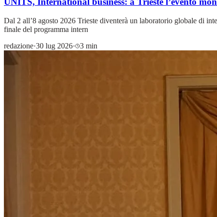
UNITS, International business: a Trieste l’evento mond
Dal 2 all’8 agosto 2026 Trieste diventerà un laboratorio globale di int
finale del programma intern
redazione
·
30 lug 2026
·
3 min