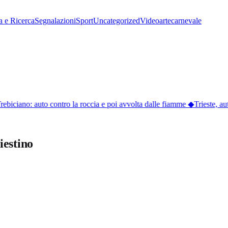
a e Ricerca
Segnalazioni
Sport
Uncategorized
Video
arte
carnevale
rebiciano: auto contro la roccia e poi avvolta dalle fiamme
◆
Trieste, auto
iestino