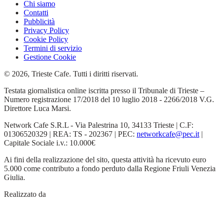
Chi siamo
Contatti
Pubblicità
Privacy Policy
Cookie Policy
Termini di servizio
Gestione Cookie
© 2026, Trieste Cafe. Tutti i diritti riservati.
Testata giornalistica online iscritta presso il Tribunale di Trieste –
Numero registrazione 17/2018 del 10 luglio 2018 - 2266/2018 V.G.
Direttore Luca Marsi.
Network Cafe S.R.L - Via Palestrina 10, 34133 Trieste | C.F:
01306520329 | REA: TS - 202367 | PEC:
networkcafe@pec.it
|
Capitale Sociale i.v.: 10.000€
Ai fini della realizzazione del sito, questa attività ha ricevuto euro
5.000 come contributo a fondo perduto dalla Regione Friuli Venezia
Giulia.
Realizzato da