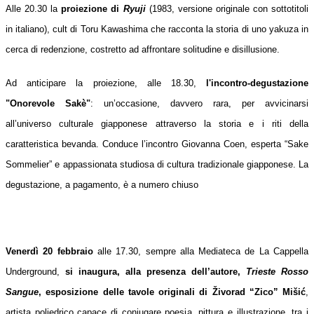
Alle 20.30 la
proiezione di
Ryuji
(1983, versione originale con sottotitoli
in italiano), cult di Toru Kawashima che racconta la storia di uno yakuza in
cerca di redenzione, costretto ad affrontare solitudine e disillusione.
Ad anticipare la proiezione, alle 18.30,
l'incontro-degustazione
"Onorevole Sakè"
: un’occasione, davvero rara, per avvicinarsi
all’universo culturale giapponese attraverso la storia e i riti della
caratteristica bevanda. Conduce l’incontro Giovanna Coen, esperta “Sake
Sommelier” e appassionata studiosa di cultura tradizionale giapponese. La
degustazione, a pagamento, è a numero chiuso
Venerdì 20 febbraio
alle 17.30, sempre alla Mediateca de La Cappella
Underground,
si inaugura, alla presenza dell’autore,
Trieste Rosso
Sangue
, esposizione delle tavole originali di Živorad “Zico” Mišić
,
artista poliedrico capace di coniugare poesia, pittura e illustrazione, tra i