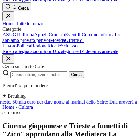
Cerca
Home
Tutte le notizie
Categorie
ASUGI informa
Appelli
Cronaca
Eventi
Il Comune informa
Lo
abbiamo provato per voi
Movida
Offerte di
Lavoro
Politica
Regione
Ricette
Scienza e
Ricerca
Segnalazioni
Sport
Uncategorized
Video
arte
carnevale
Cerca su Trieste Cafe
Cerca
Premi
per chiudere
Esc
Breaking
ieste, 50mila euro per dare nome ai marinai dello Scirè: Dna proverà a i
Home
·
Cultura
CULTURA
Cinema giapponese e Trieste a fumetti di
"Zico" approdano alla Mediateca La