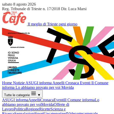
sabato 8 agosto 2026
Reg. Tribunale di Trieste n. 17/2018
Dir. Luca Marsi
Il meglio di Trieste ogni giorno
Home
Notizie
ASUGI informa
Appelli
Cronaca
Eventi
Il Comune
informa
Lo abbiamo provato per voi
Movida
Tutte le categorie
▼
ASUGI informa
Appelli
Cronaca
Eventi
Il Comune informa
Lo
abbiamo provato per voi
Movida
Offerte di
Lavoro
Politica
Regione
Ricette
Scienza e
Ricerca
Segnalazioni
Sport
Uncategorized
Video
arte
carnevale