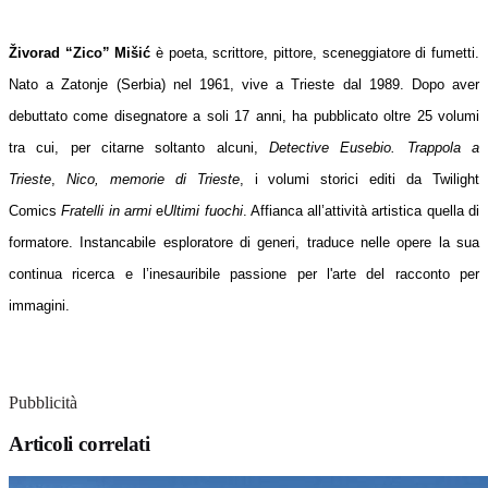
Živorad “Zico” Mišić
è poeta, scrittore, pittore, sceneggiatore di fumetti.
Nato a Zatonje (Serbia) nel 1961, vive a Trieste dal 1989. Dopo aver
debuttato come disegnatore a soli 17 anni, ha pubblicato oltre 25 volumi
tra cui, per citarne soltanto alcuni,
Detective Eusebio. Trappola a
Trieste
,
Nico, memorie di Trieste
, i volumi storici editi da Twilight
Comics
Fratelli in armi
e
Ultimi fuochi
. Affianca all’attività artistica quella di
formatore. Instancabile esploratore di generi, traduce nelle opere la sua
continua ricerca e l’inesauribile passione per l'arte del racconto per
immagini.
Pubblicità
Articoli correlati