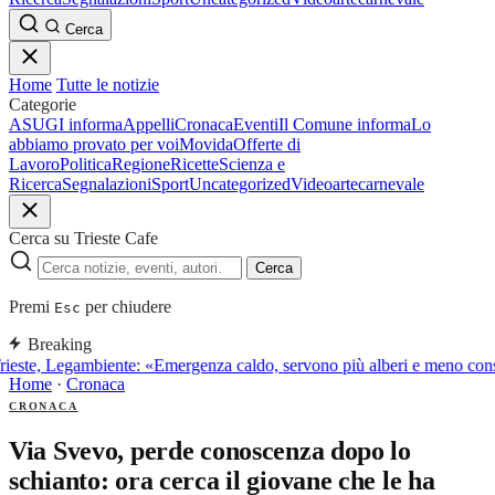
Cerca
Home
Tutte le notizie
Categorie
ASUGI informa
Appelli
Cronaca
Eventi
Il Comune informa
Lo
abbiamo provato per voi
Movida
Offerte di
Lavoro
Politica
Regione
Ricette
Scienza e
Ricerca
Segnalazioni
Sport
Uncategorized
Video
arte
carnevale
Cerca su Trieste Cafe
Cerca
Premi
per chiudere
Esc
Breaking
rieste, Legambiente: «Emergenza caldo, servono più alberi e meno co
Home
·
Cronaca
CRONACA
Via Svevo, perde conoscenza dopo lo
schianto: ora cerca il giovane che le ha