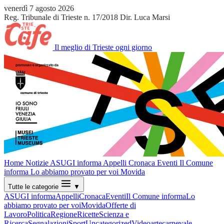
venerdì 7 agosto 2026
Reg. Tribunale di Trieste n. 17/2018
Dir. Luca Marsi
Il meglio di Trieste ogni giorno
Home
Notizie
ASUGI informa
Appelli
Cronaca
Eventi
Il Comune
informa
Lo abbiamo provato per voi
Movida
Tutte le categorie
▼
ASUGI informa
Appelli
Cronaca
Eventi
Il Comune informa
Lo
abbiamo provato per voi
Movida
Offerte di
Lavoro
Politica
Regione
Ricette
Scienza e
Ricerca
Segnalazioni
Sport
Uncategorized
Video
arte
carnevale