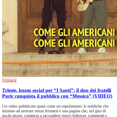
Cronaca
Trieste, boom social per “I Santi”: il duo dei fratelli
Puric conquista il pubblico con “Messico” (VIDEO)
Un video pubblicato quasi come un esperimento, le notifiche che
iniziano ad arrivare senza fermarsi e una pagina che, nel giro di
pochi giorni, comincia a raccogliere nuovi follower, commenti e