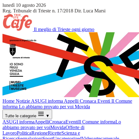
lunedì 10 agosto 2026
Reg. Tribunale di Trieste n. 17/2018
Dir. Luca Marsi
Il meglio di Trieste ogni giorno
Home
Notizie
ASUGI informa
Appelli
Cronaca
Eventi
Il Comune
informa
Lo abbiamo provato per voi
Movida
Tutte le categorie
▼
ASUGI informa
Appelli
Cronaca
Eventi
Il Comune informa
Lo
abbiamo provato per voi
Movida
Offerte di
Lavoro
Politica
Regione
Ricette
Scienza e
Ricerca
Segnalazioni
Sport
Uncategorized
Video
arte
carnevale