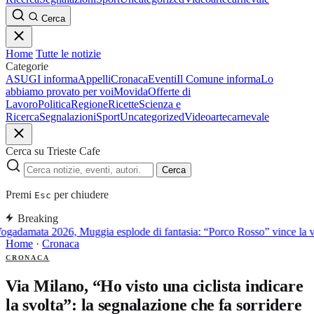
Cerca
Home
Tutte le notizie
Categorie
ASUGI informa
Appelli
Cronaca
Eventi
Il Comune informa
Lo
abbiamo provato per voi
Movida
Offerte di
Lavoro
Politica
Regione
Ricette
Scienza e
Ricerca
Segnalazioni
Sport
Uncategorized
Video
arte
carnevale
Cerca su Trieste Cafe
Cerca
Premi
per chiudere
Esc
Breaking
ogadamata 2026, Muggia esplode di fantasia: “Porco Rosso” vince la ve
Home
·
Cronaca
CRONACA
Via Milano, “Ho visto una ciclista indicare
la svolta”: la segnalazione che fa sorridere