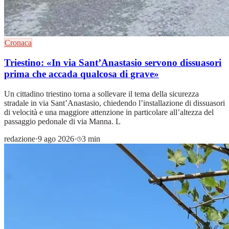
Cronaca
Triestino: «In via Sant’Anastasio servono dissuasori
prima che accada qualcosa di grave»
Un cittadino triestino torna a sollevare il tema della sicurezza
stradale in via Sant’Anastasio, chiedendo l’installazione di dissuasori
di velocità e una maggiore attenzione in particolare all’altezza del
passaggio pedonale di via Manna. L
redazione
·
9 ago 2026
·
3 min