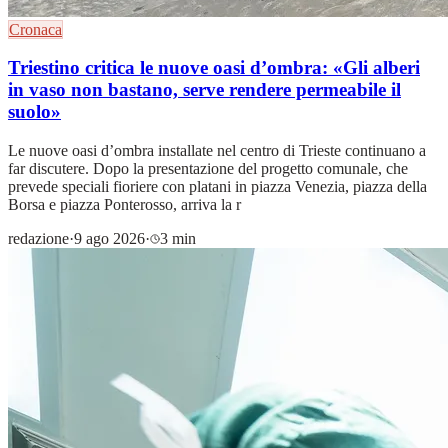
Cronaca
Triestino critica le nuove oasi d’ombra: «Gli alberi
in vaso non bastano, serve rendere permeabile il
suolo»
Le nuove oasi d’ombra installate nel centro di Trieste continuano a
far discutere. Dopo la presentazione del progetto comunale, che
prevede speciali fioriere con platani in piazza Venezia, piazza della
Borsa e piazza Ponterosso, arriva la r
redazione
·
9 ago 2026
·
3 min