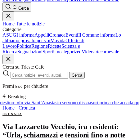
Cerca
Home
Tutte le notizie
Categorie
ASUGI informa
Appelli
Cronaca
Eventi
Il Comune informa
Lo
abbiamo provato per voi
Movida
Offerte di
Lavoro
Politica
Regione
Ricette
Scienza e
Ricerca
Segnalazioni
Sport
Uncategorized
Video
arte
carnevale
Cerca su Trieste Cafe
Cerca
Premi
per chiudere
Esc
Breaking
iestino: «In via Sant’Anastasio servono dissuasori prima che accada q
Home
·
Cronaca
CRONACA
Via Lazzaretto Vecchio, ira residenti:
“Urla, schiamazzi e tensioni fino a notte