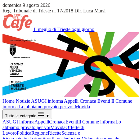
domenica 9 agosto 2026
Reg. Tribunale di Trieste n. 17/2018
Dir. Luca Marsi
Il meglio di Trieste ogni giorno
Home
Notizie
ASUGI informa
Appelli
Cronaca
Eventi
Il Comune
informa
Lo abbiamo provato per voi
Movida
Tutte le categorie
▼
ASUGI informa
Appelli
Cronaca
Eventi
Il Comune informa
Lo
abbiamo provato per voi
Movida
Offerte di
Lavoro
Politica
Regione
Ricette
Scienza e
Ricerca
Segnalazioni
Sport
Uncategorized
Video
arte
carnevale