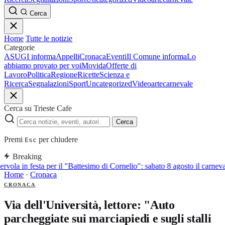
Cerca
Home
Tutte le notizie
Categorie
ASUGI informa
Appelli
Cronaca
Eventi
Il Comune informa
Lo
abbiamo provato per voi
Movida
Offerte di
Lavoro
Politica
Regione
Ricette
Scienza e
Ricerca
Segnalazioni
Sport
Uncategorized
Video
arte
carnevale
Cerca su Trieste Cafe
Cerca
Premi
per chiudere
Esc
Breaking
rvola in festa per il "Battesimo di Cornelio": sabato 8 agosto il carneval
Home
·
Cronaca
CRONACA
Via dell'Università, lettore: "Auto
parcheggiate sui marciapiedi e sugli stalli