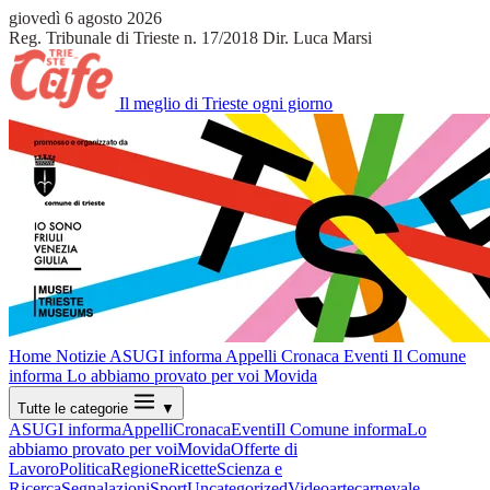
giovedì 6 agosto 2026
Reg. Tribunale di Trieste n. 17/2018
Dir. Luca Marsi
Il meglio di Trieste ogni giorno
Home
Notizie
ASUGI informa
Appelli
Cronaca
Eventi
Il Comune
informa
Lo abbiamo provato per voi
Movida
Tutte le categorie
▼
ASUGI informa
Appelli
Cronaca
Eventi
Il Comune informa
Lo
abbiamo provato per voi
Movida
Offerte di
Lavoro
Politica
Regione
Ricette
Scienza e
Ricerca
Segnalazioni
Sport
Uncategorized
Video
arte
carnevale