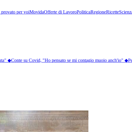
provato per voi
Movida
Offerte di Lavoro
Politica
Regione
Ricette
Scienz
a"
◆
Conte su Covid, "Ho pensato se mi contagio muoio anch'io"
◆
Perc