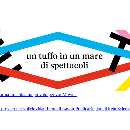
forma
Lo abbiamo provato per voi
Movida
provato per voi
Movida
Offerte di Lavoro
Politica
Regione
Ricette
Scienz