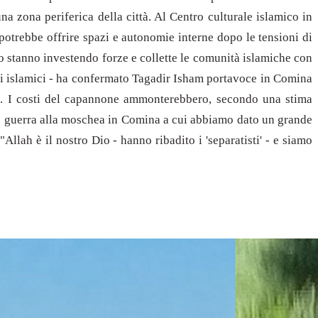
a zona periferica della città. Al Centro culturale islamico in
potrebbe offrire spazi e autonomie interne dopo le tensioni di
no stanno investendo forze e collette le comunità islamiche con
elli islamici - ha confermato Tagadir Isham portavoce in Comina
i". I costi del capannone ammonterebbero, secondo una stima
amo guerra alla moschea in Comina a cui abbiamo dato un grande
ah è il nostro Dio - hanno ribadito i 'separatisti' - e siamo