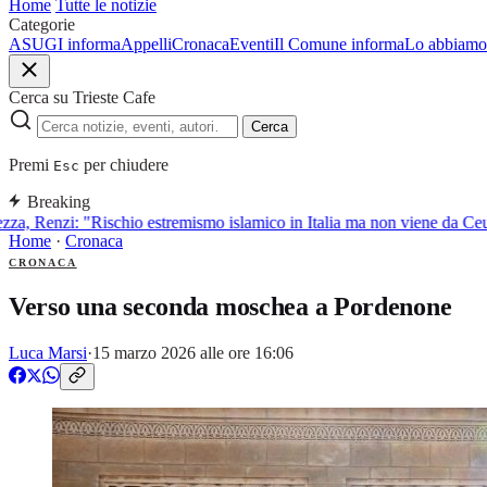
Home
Tutte le notizie
Categorie
ASUGI informa
Appelli
Cronaca
Eventi
Il Comune informa
Lo abbiamo 
Cerca su Trieste Cafe
Cerca
Premi
per chiudere
Esc
Breaking
a, Renzi: "Rischio estremismo islamico in Italia ma non viene da Ceut
Home
·
Cronaca
CRONACA
Verso una seconda moschea a Pordenone
Luca Marsi
·
15 marzo 2026 alle ore 16:06