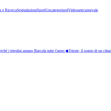
a e Ricerca
Segnalazioni
Sport
Uncategorized
Video
arte
carnevale
hé i triestini amano Barcola tutto l'anno
◆
Trieste, il sogno di un cittad