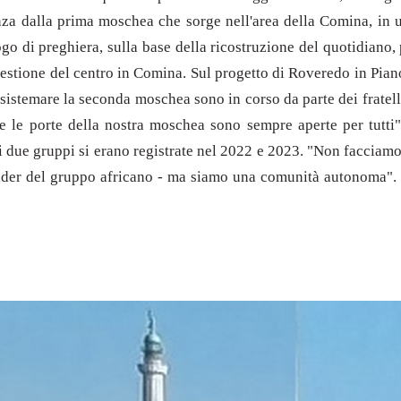
nza dalla prima moschea che sorge nell'area della Comina, in un
o di preghiera, sulla base della ricostruzione del quotidiano, 
 gestione del centro in Comina. Sul progetto di Roveredo in Pia
per sistemare la seconda moschea sono in corso da parte dei frat
e le porte della nostra moschea sono sempre aperte per tutt
ra i due gruppi si erano registrate nel 2022 e 2023. "Non facci
er del gruppo africano - ma siamo una comunità autonoma". "All