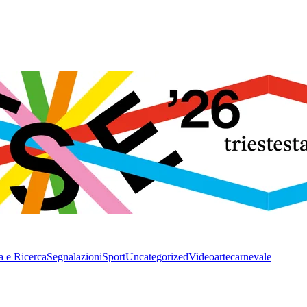
a e Ricerca
Segnalazioni
Sport
Uncategorized
Video
arte
carnevale