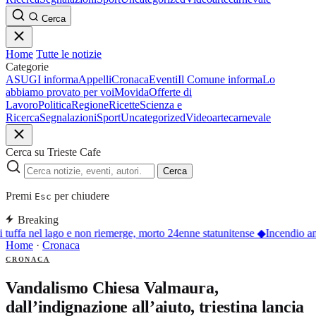
Cerca
Home
Tutte le notizie
Categorie
ASUGI informa
Appelli
Cronaca
Eventi
Il Comune informa
Lo
abbiamo provato per voi
Movida
Offerte di
Lavoro
Politica
Regione
Ricette
Scienza e
Ricerca
Segnalazioni
Sport
Uncategorized
Video
arte
carnevale
Cerca su Trieste Cafe
Cerca
Premi
per chiudere
Esc
Breaking
 tuffa nel lago e non riemerge, morto 24enne statunitense
◆
Incendio an
Home
·
Cronaca
CRONACA
Vandalismo Chiesa Valmaura,
dall’indignazione all’aiuto, triestina lancia