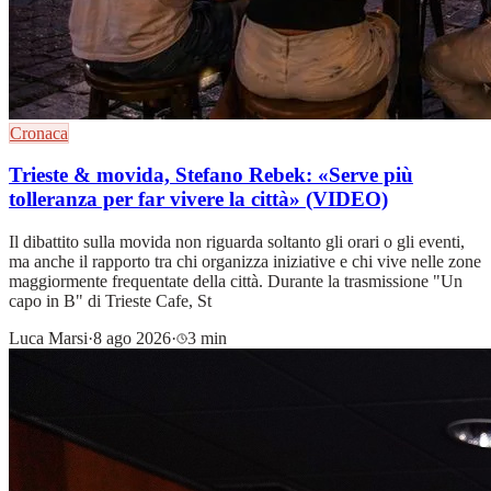
Cronaca
Trieste & movida, Stefano Rebek: «Serve più
tolleranza per far vivere la città» (VIDEO)
Il dibattito sulla movida non riguarda soltanto gli orari o gli eventi,
ma anche il rapporto tra chi organizza iniziative e chi vive nelle zone
maggiormente frequentate della città. Durante la trasmissione "Un
capo in B" di Trieste Cafe, St
Luca Marsi
·
8 ago 2026
·
3 min