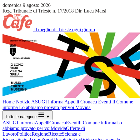
domenica 9 agosto 2026
Reg. Tribunale di Trieste n. 17/2018
Dir. Luca Marsi
Il meglio di Trieste ogni giorno
Home
Notizie
ASUGI informa
Appelli
Cronaca
Eventi
Il Comune
informa
Lo abbiamo provato per voi
Movida
Tutte le categorie
▼
ASUGI informa
Appelli
Cronaca
Eventi
Il Comune informa
Lo
abbiamo provato per voi
Movida
Offerte di
Lavoro
Politica
Regione
Ricette
Scienza e
Ricerca
Segnalazioni
Sport
Uncategorized
Video
arte
carnevale