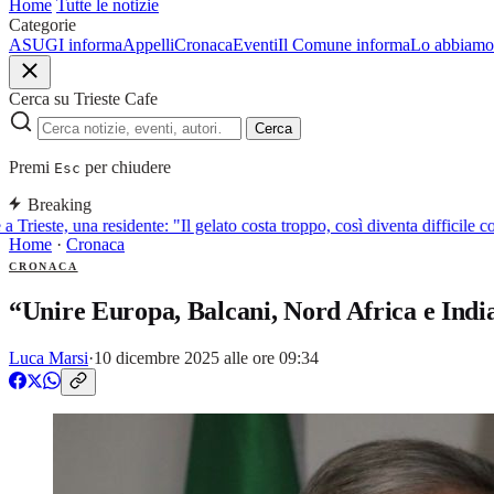
Home
Tutte le notizie
Categorie
ASUGI informa
Appelli
Cronaca
Eventi
Il Comune informa
Lo abbiamo 
Cerca su Trieste Cafe
Cerca
Premi
per chiudere
Esc
Breaking
 Trieste, una residente: "Il gelato costa troppo, così diventa difficile co
Home
·
Cronaca
CRONACA
“Unire Europa, Balcani, Nord Africa e India
Luca Marsi
·
10 dicembre 2025 alle ore 09:34