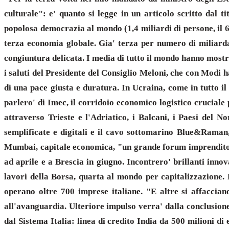
culturale": e' quanto si legge in un articolo scritto dal 
popolosa democrazia al mondo (1,4 miliardi di persone, il 65
terza economia globale. Gia' terza per numero di miliardar
congiuntura delicata. I media di tutto il mondo hanno mostra
i saluti del Presidente del Consiglio Meloni, che con Modi 
di una pace giusta e duratura. In Ucraina, come in tutto il
parlero' di Imec, il corridoio economico logistico cruciale 
attraverso Trieste e l'Adriatico, i Balcani, i Paesi del 
semplificate e digitali e il cavo sottomarino Blue&Raman
Mumbai, capitale economica, "un grande forum imprenditoria
ad aprile e a Brescia in giugno. Incontrero' brillanti inno
lavori della Borsa, quarta al mondo per capitalizzazione. P
operano oltre 700 imprese italiane. "E altre si affaccia
all'avanguardia. Ulteriore impulso verra' dalla conclusion
dal Sistema Italia: linea di credito India da 500 milioni di