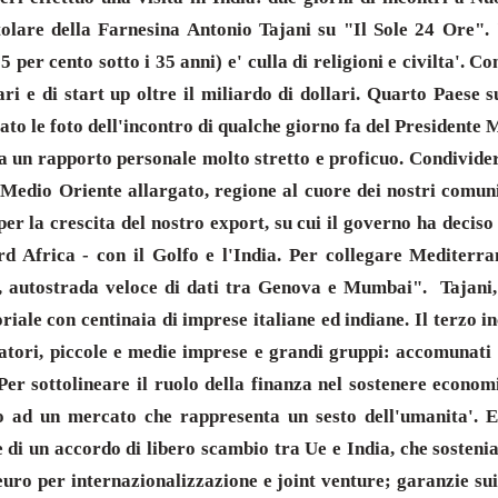
titolare della Farnesina Antonio Tajani su "Il Sole 24 Ore".
 per cento sotto i 35 anni) e' culla di religioni e civilta'. C
i e di start up oltre il miliardo di dollari. Quarto Paese 
to le foto dell'incontro di qualche giorno fa del Presidente M
ha un rapporto personale molto stretto e proficuo. Condivider
 Medio Oriente allargato, regione al cuore dei nostri comuni 
per la crescita del nostro export, su cui il governo ha decis
Nord Africa - con il Golfo e l'India. Per collegare Mediter
, autostrada veloce di dati tra Genova e Mumbai". Tajani, 
le con centinaia di imprese italiane ed indiane. Il terzo in
vatori, piccole e medie imprese e grandi gruppi: accomunati da
er sottolineare il ruolo della finanza nel sostenere economi
no ad un mercato che rappresenta un sesto dell'umanita'. E 
e di un accordo di libero scambio tra Ue e India, che sosteni
 euro per internazionalizzazione e joint venture; garanzie sui