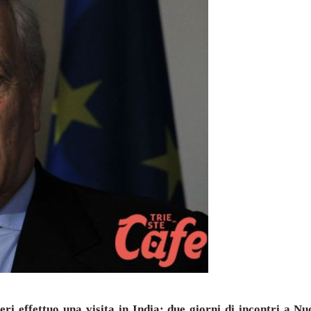
eri effettuo una visita in India: due giorni di incontri a N