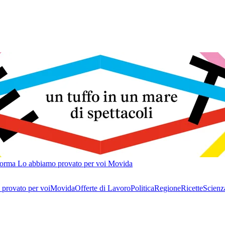
forma
Lo abbiamo provato per voi
Movida
provato per voi
Movida
Offerte di Lavoro
Politica
Regione
Ricette
Scienz