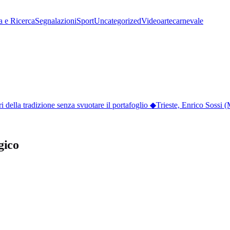
a e Ricerca
Segnalazioni
Sport
Uncategorized
Video
arte
carnevale
ella tradizione senza svuotare il portafoglio
◆
Trieste, Enrico Sossi (M
gico