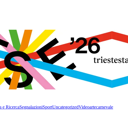
a e Ricerca
Segnalazioni
Sport
Uncategorized
Video
arte
carnevale