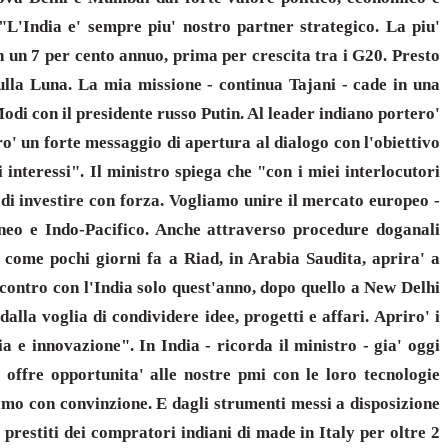
 "L'India e' sempre piu' nostro partner strategico. La piu'
on un 7 per cento annuo, prima per crescita tra i G20. Presto
sulla Luna. La mia missione - continua Tajani - cade in una
odi con il presidente russo Putin. Al leader indiano portero'
o' un forte messaggio di apertura al dialogo con l'obiettivo
interessi". Il ministro spiega che "con i miei interlocutori
o di investire con forza. Vogliamo unire il mercato europeo -
raneo e Indo-Pacifico. Anche attraverso procedure doganali
come pochi giorni fa a Riad, in Arabia Saudita, aprira' a
contro con l'India solo quest'anno, dopo quello a New Delhi
lla voglia di condividere idee, progetti e affari. Apriro' i
a e innovazione". In India - ricorda il ministro - gia' oggi
offre opportunita' alle nostre pmi con le loro tecnologie
amo con convinzione. E dagli strumenti messi a disposizione
 prestiti dei compratori indiani di made in Italy per oltre 2