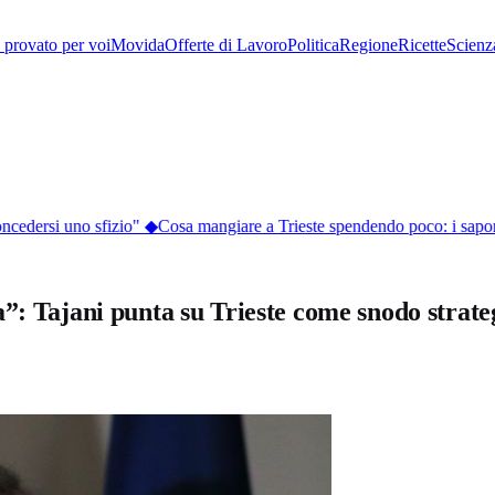
provato per voi
Movida
Offerte di Lavoro
Politica
Regione
Ricette
Scienz
ncedersi uno sfizio"
◆
Cosa mangiare a Trieste spendendo poco: i sapori d
”: Tajani punta su Trieste come snodo strate